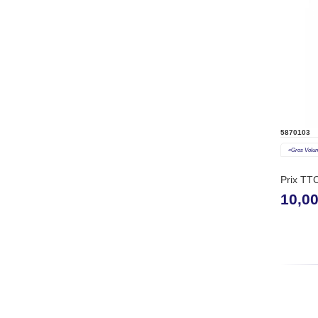
5870103
«gros Volu
Prix TT
10,0