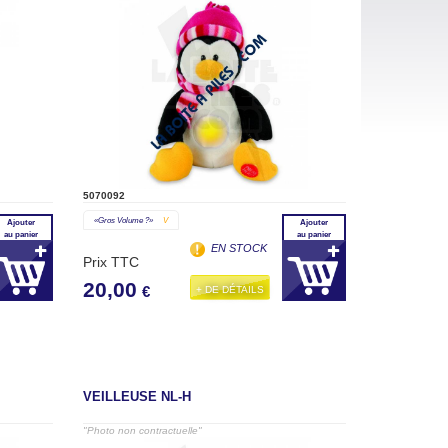
5070092
«gros Volume ?»
V
Ajouter
Ajouter
au panier
au panier
EN STOCK
Prix TTC
20,00
+ DE DÉTAILS
€
VEILLEUSE NL-H
"Photo non contractuelle"