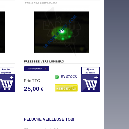
"Photo non contractuelle"
FREESBEE VERT LUMINEUX
Tarif Dégressif
V
Ajouter
Ajouter
au panier
au panier
EN STOCK
Prix TTC
25,00
+ DE DÉTAILS
€
PELUCHE VEILLEUSE TOBI