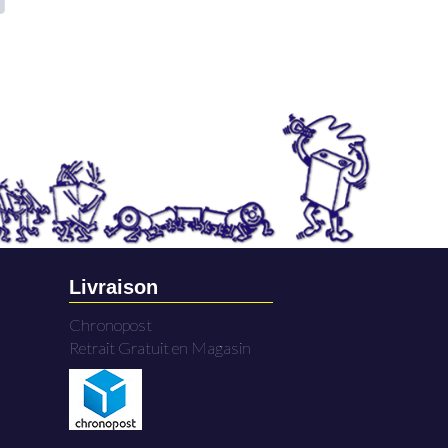
Livraison
Chronopost
Retrait Gratuit en Magasin