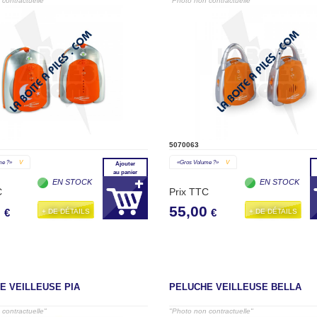
contractuelle"
"Photo non contractuelle"
5070063
me ?»
V
«gros Volume ?»
V
Ajouter
au panier
EN STOCK
EN STOCK
C
Prix TTC
0
55,00
+ DE DÉTAILS
+ DE DÉTAILS
€
€
E VEILLEUSE PIA
PELUCHE VEILLEUSE BELLA
contractuelle"
"Photo non contractuelle"