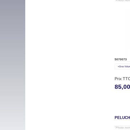
"Photo non 
5070073
«gros Volu
Prix TT
85,0
PELUCH
"Photo non 