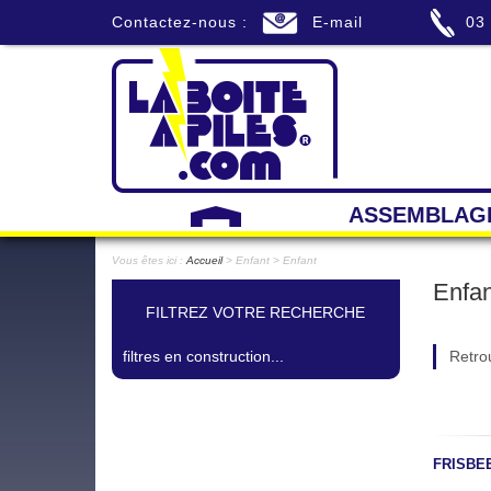
Contactez-nous :
E-mail
03
ASSEMBLAG
Vous êtes ici :
Accueil
> Enfant > Enfant
Enfan
FILTREZ VOTRE RECHERCHE
filtres en construction...
Retro
FRISBEE