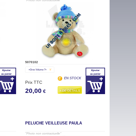
"Photo non contractuelle"
5070102
«gros Volume ?»
V
Ajouter
Ajouter
au panier
au panier
EN STOCK
Prix TTC
20,00
+ DE DÉTAILS
€
PELUCHE VEILLEUSE PAULA
"Photo non contractuelle"