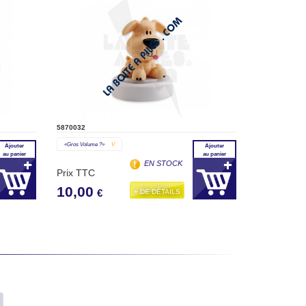
5870032
«gros Volume ?»
V
Ajouter
Ajouter
au panier
au panier
EN STOCK
Prix TTC
10,00
+ DE DÉTAILS
€