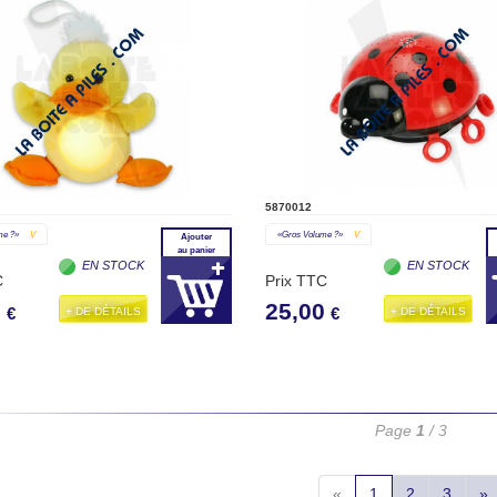
5870012
me ?»
V
«gros Volume ?»
V
Ajouter
au panier
EN STOCK
EN STOCK
C
Prix TTC
0
25,00
+ DE DÉTAILS
+ DE DÉTAILS
€
€
Page
1
/ 3
«
1
2
3
»