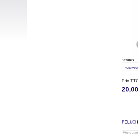
5870072
«gros Volu
Prix TT
20,0
PELUCH
"Photo non 