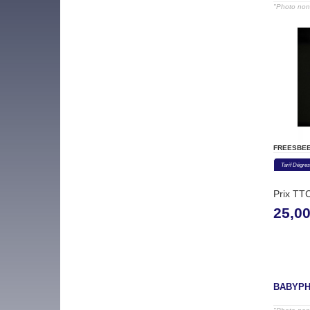
"Photo non 
FREESBEE
Tarif Dégres
Prix TT
25,0
BABYPH