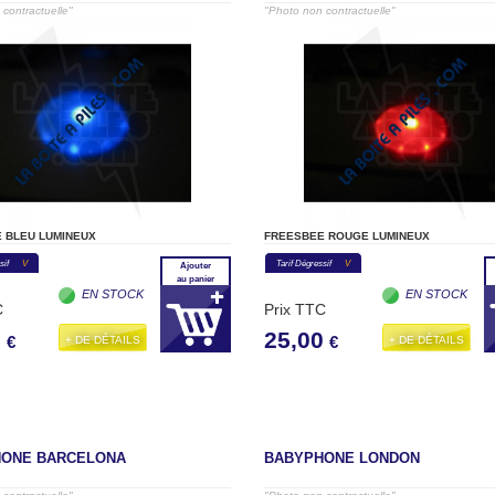
contractuelle"
"Photo non contractuelle"
 BLEU LUMINEUX
FREESBEE ROUGE LUMINEUX
sif
V
Tarif Dégressif
V
Ajouter
au panier
EN STOCK
EN STOCK
C
Prix TTC
0
25,00
+ DE DÉTAILS
+ DE DÉTAILS
€
€
ONE BARCELONA
BABYPHONE LONDON