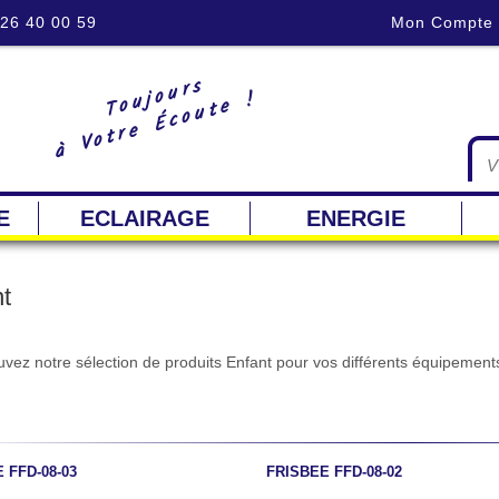
 26 40 00 59
Mon Compte
Toujours
à Votre Écoute !
E
ECLAIRAGE
ENERGIE
t
uvez notre sélection de produits Enfant pour vos différents équipement
 FFD-08-03
FRISBEE FFD-08-02