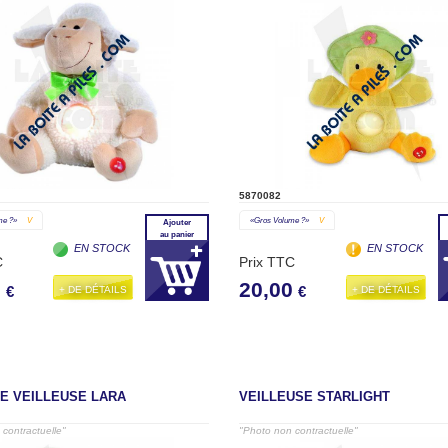
5870082
me ?»
V
«gros Volume ?»
V
Ajouter
au panier
EN STOCK
EN STOCK
C
Prix TTC
0
20,00
+ DE DÉTAILS
+ DE DÉTAILS
€
€
E VEILLEUSE LARA
VEILLEUSE STARLIGHT
contractuelle"
"Photo non contractuelle"