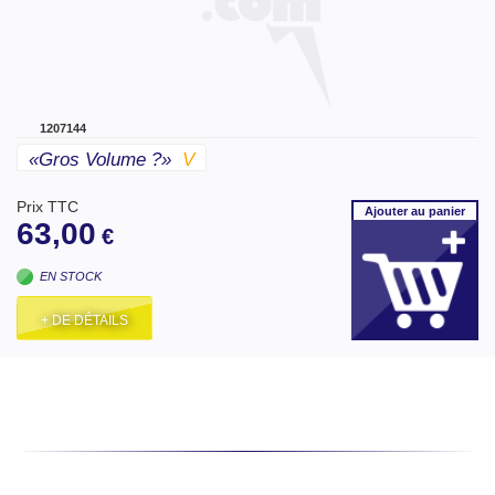
1207144
«gros Volume ?»
V
Prix TTC
Ajouter
au panier
63,00
€
EN STOCK
+ DE DÉTAILS