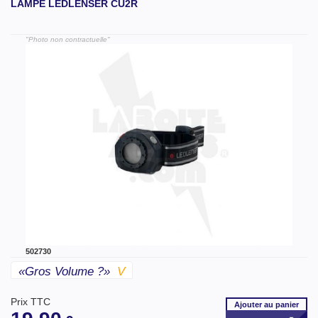
LAMPE LEDLENSER CU2R
"Photo non contractuelle"
502730
«gros Volume ?»
V
Prix TTC
Ajouter
au panier