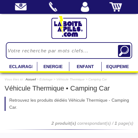
ECLAIRAGE
ENERGIE
ENFANT
EQUIPEMENT
Vous êtes ici :
Accueil
> Eclairage > Véhicule Thermique > Camping Car
Véhicule Thermique • Camping Car
Retrouvez les produits dédiés Véhicule Thermique - Camping
Car.
2 produit(s)
correspondant(s) /
1
page(s)