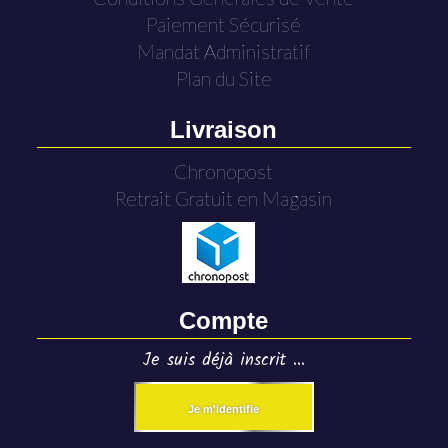
Paiement Sécurisé
Mandat Administratif
Plan du Site
Livraison
Chronopost
Retrait Gratuit en Magasin
Compte
Je suis déjà inscrit ...
Je m'identifie