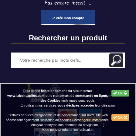
Pas encore inscrit ...
Je crée mon compte
Rechercher un produit
Pour le bon
fonctionnement du site internet
Ok 😀
2020 BAP ⓒ - Mentions légales
www.laboiteapiles.com et le traitement de commande en ligne,
des Cookies
techniques sont requis.
En utilisant nos services
vous déclarez accepter
leur utilisation.
Certains services d'ergonomie et de performance sur notre site web
Ok 😟
nécessitent également l'utilisation de cookies (Messagerie instantanée,
Analyse anonyme des données de navigation, ... ).
Vous pouvez refuser leur utilisation.