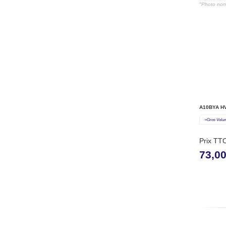
"Photo non 
A10BYA H
«gros Volu
Prix TT
73,0