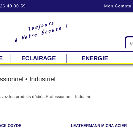
 26 40 00 59
Mon Compte
Toujours
à Votre Écoute !
E
ECLAIRAGE
ENERGIE
ssionnel • Industriel
vez les produits dédiés Professionnel - Industriel.
ACK OXYDE
LEATHERMANN MICRA ACIER