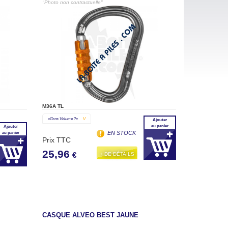
"Photo non contractuelle"
M36A TL
«gros Volume ?»
V
Ajouter
au panier
Ajouter
EN STOCK
au panier
Prix TTC
25,96
+ DE DÉTAILS
€
CASQUE ALVEO BEST JAUNE