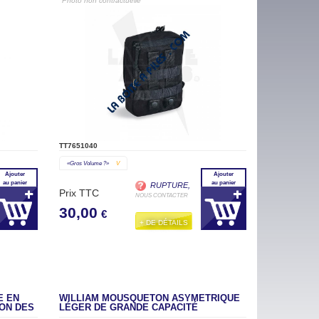
"Photo non contractuelle"
TT7651040
«gros Volume ?»
V
Ajouter
Ajouter
au panier
au panier
RUPTURE,
Prix TTC
NOUS CONTACTER
30,00
€
+ DE DÉTAILS
E EN
WILLIAM MOUSQUETON ASYMÉTRIQUE
ON DES
LÉGER DE GRANDE CAPACITÉ