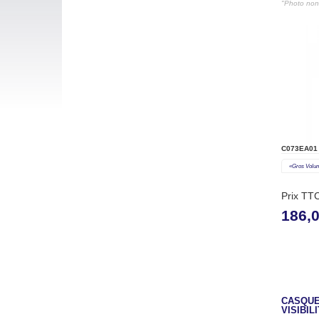
"Photo non 
C073EA01
«gros Volu
Prix TT
186,
CASQUE
VISIBIL