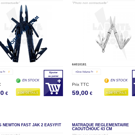
contractuelle"
"Photo non contractuelle"
64010181
me ?»
V
«gros Volume ?»
V
Ajouter
au panier
EN STOCK
EN STOCK
C
Prix TTC
00
59,00
+ DE DÉTAILS
+ DE DÉTAILS
€
€
S NEWTON FAST JAK 2 EASYFIT
MATRAQUE REGLEMENTAIRE
CAOUTCHOUC 43 CM