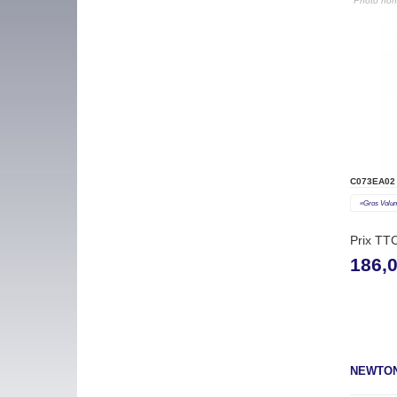
"Photo non 
C073EA02
«gros Volu
Prix TT
186,
NEWTON 