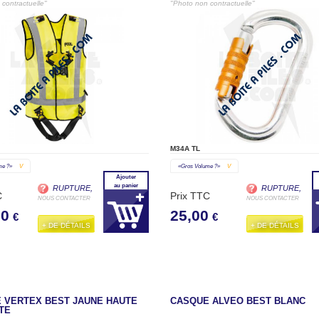
contractuelle"
"Photo non contractuelle"
M34A TL
me ?»
V
«gros Volume ?»
V
Ajouter
au panier
RUPTURE,
RUPTURE,
C
Prix TTC
NOUS CONTACTER
NOUS CONTACTER
00
25,00
€
€
+ DE DÉTAILS
+ DE DÉTAILS
 VERTEX BEST JAUNE HAUTE
CASQUE ALVEO BEST BLANC
ITE