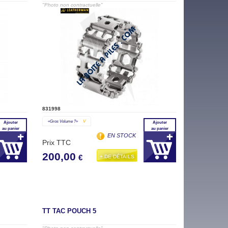
"Photo non contractuelle"
831998
«gros Volume ?»
V
Ajouter
Ajouter
au panier
au panier
EN STOCK
Prix TTC
200,00
+ DE DÉTAILS
€
TT TAC POUCH 5