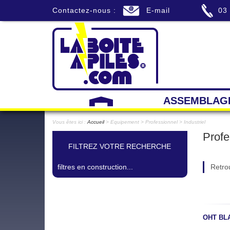
Contactez-nous :
E-mail
03
ASSEMBLAG
Vous êtes ici :
Accueil
> Equipement > Professionnel > Industriel
Profe
FILTREZ VOTRE RECHERCHE
filtres en construction...
Retrou
OHT BL