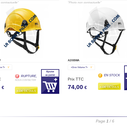
contractuelle"
"Photo non contractuelle"
V
A20BWA
me ?»
V
«gros Volume ?»
V
Ajouter
EN STOCK
au panier
RUPTURE,
C
Prix TTC
NOUS CONTACTER
0
74,00
+ DE DÉTAILS
€
€
+ DE DÉTAILS
Page
1
/ 6