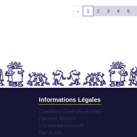
«
1
2
3
4
5
Informations Légales
Conditions Générales de Vente
Paiement Sécurisé
Mandat Administratif
Plan du Site