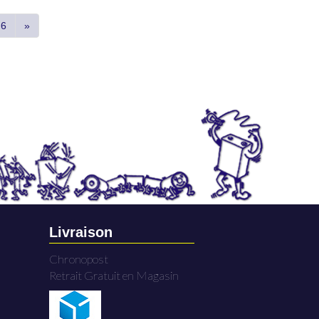
6
»
Livraison
Chronopost
Retrait Gratuit en Magasin