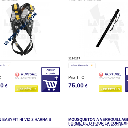
contractuelle"
"Photo non contractuelle"
3190277
me ?»
V
«gros Volume ?»
V
Ajouter
au panier
RUPTURE,
RUPTURE,
C
Prix TTC
NOUS CONTACTER
NOUS CONTACTER
00
75,00
€
€
+ DE DÉTAILS
+ DE DÉTAILS
EASYFIT HI-VIZ 2 HARNAIS
MOUSQUETON À VERROUILLAG
FORME DE D POUR LA CONNEXI
APPAREILS SUR LE HARNAIS