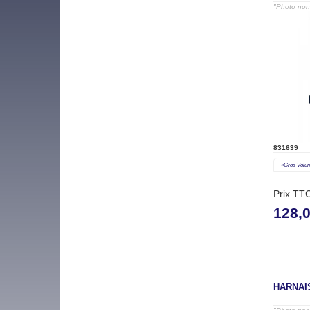
"Photo non 
831639
«gros Volu
Prix TT
128,
HARNAI