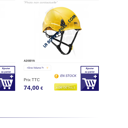
"Photo non contractuelle"
A20BYA
«gros Volume ?»
V
Ajouter
Ajouter
au panier
au panier
EN STOCK
Prix TTC
74,00
+ DE DÉTAILS
€