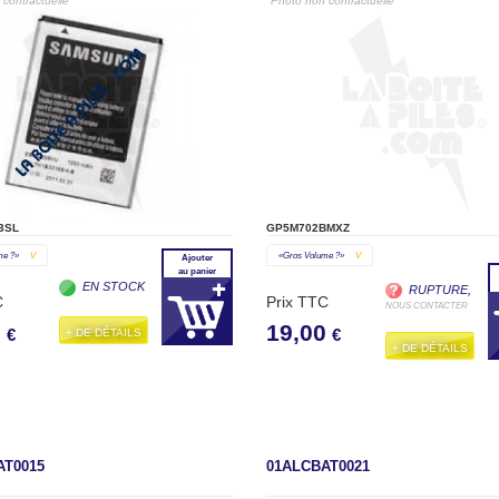
contractuelle"
"Photo non contractuelle"
3SL
GP5M702BMXZ
me ?»
V
«gros Volume ?»
V
Ajouter
au panier
EN STOCK
RUPTURE,
C
Prix TTC
NOUS CONTACTER
0
19,00
+ DE DÉTAILS
€
€
+ DE DÉTAILS
AT0015
01ALCBAT0021