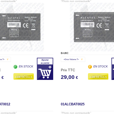
contractuelle"
"Photo non contractuelle"
B-U8C
me ?»
V
«gros Volume ?»
V
Ajouter
au panier
EN STOCK
EN STOCK
C
Prix TTC
0
29,00
+ DE DÉTAILS
+ DE DÉTAILS
€
€
AT0012
01ALCBAT0025
contractuelle"
"Photo non contractuelle"