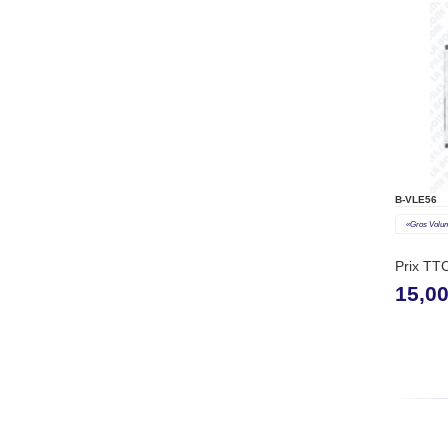
B-VLE56
«gros Volu
Prix TT
15,0