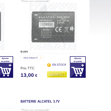
"Photo non contractuelle"
B-U9X
«gros Volume ?»
V
Ajouter
Ajouter
au panier
au panier
EN STOCK
Prix TTC
13,00
+ DE DÉTAILS
€
BATTERIE ALCATEL 3.7V
"Photo non contractuelle"