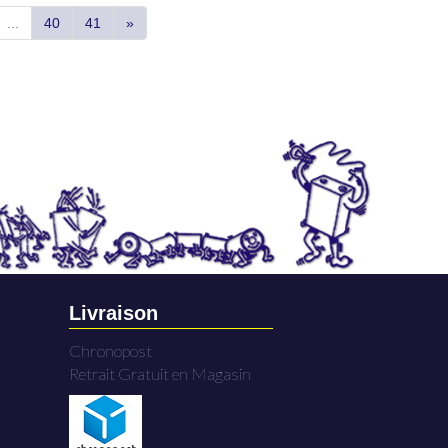
...
40
41
»
Livraison
Chronopost
Retrait Gratuit en Magasin