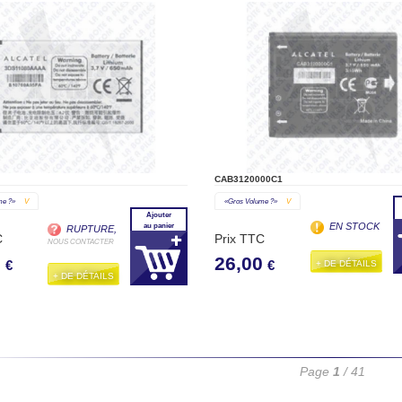
CAB3120000C1
me ?»
V
«gros Volume ?»
V
Ajouter
EN STOCK
au panier
RUPTURE,
C
Prix TTC
NOUS CONTACTER
0
26,00
+ DE DÉTAILS
€
€
+ DE DÉTAILS
Page
1
/ 41