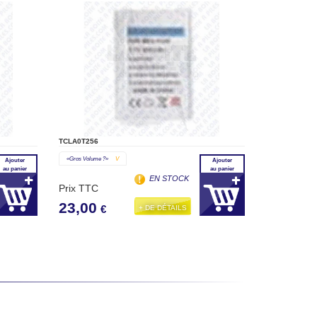
TCLA0T256
«gros Volume ?»
V
Ajouter
Ajouter
au panier
au panier
EN STOCK
Prix TTC
23,00
+ DE DÉTAILS
€