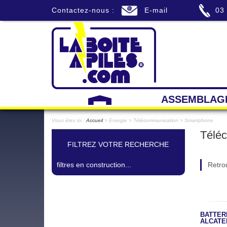
Contactez-nous :
E-mail
03
ASSEMBLAG
Vous êtes ici :
Accueil
> Energie > Télécommunication > Smartphone
Télé
FILTREZ VOTRE RECHERCHE
filtres en construction...
Retro
BATTERI
ALCATE