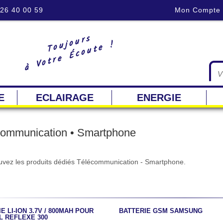
 26 40 00 59
Mon Compte
Toujours
à Votre Écoute !
E
ECLAIRAGE
ENERGIE
communication • Smartphone
uvez les produits dédiés Télécommunication - Smartphone.
E LI-ION 3.7V / 800MAH POUR
BATTERIE GSM SAMSUNG
L REFLEXE 300