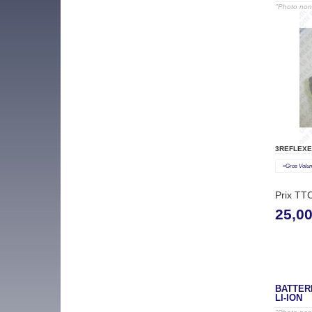
"Photo non 
3REFLEXE
«gros Volu
Prix TT
25,0
BATTERI
LI-ION