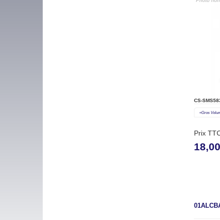
"Photo non 
CS-SMS58
«gros Volu
Prix TT
18,0
01ALCB