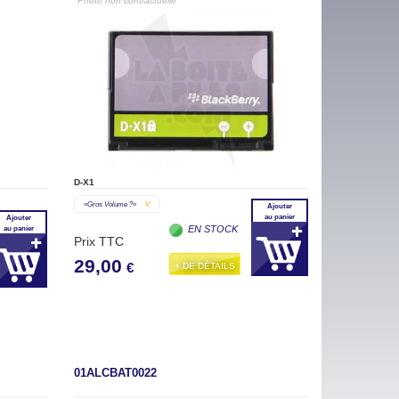
"Photo non contractuelle"
D-X1
«gros Volume ?»
V
Ajouter
au panier
Ajouter
EN STOCK
au panier
Prix TTC
29,00
+ DE DÉTAILS
€
01ALCBAT0022