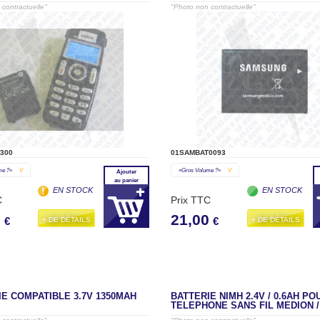
contractuelle"
"Photo non contractuelle"
300
01SAMBAT0093
me ?»
V
«gros Volume ?»
V
Ajouter
au panier
EN STOCK
EN STOCK
C
Prix TTC
0
21,00
+ DE DÉTAILS
+ DE DÉTAILS
€
€
E COMPATIBLE 3.7V 1350MAH
BATTERIE NIMH 2.4V / 0.6AH PO
TELEPHONE SANS FIL MEDION /