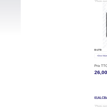
"Photo non 
B-U7B
«gros Volu
Prix TT
26,0
01ALCB
"Photo non 