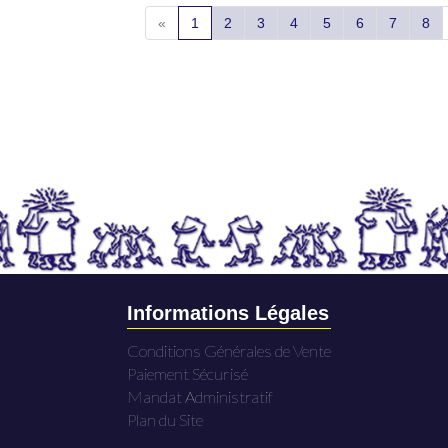
«
1
2
3
4
5
6
7
8
Informations Légales
Conditions Générales de Vente
Paiement Sécurisé
Mandat Administratif
Plan du Site