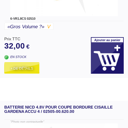
6-VR1.8CS 02510
«gros Volume ?»
V
Prix TTC
Ajouter
au panier
32,00
€
EN STOCK
+ DE DÉTAILS
BATTERIE NICD 4.8V POUR COUPE BORDURE CISAILLE
GARDENA ACCU 4 / 02505-00.620.00
"Photo non contractuelle"