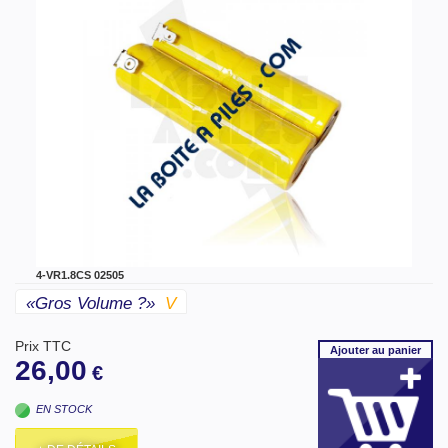
4-VR1.8CS 02505
«gros Volume ?»
V
Prix TTC
Ajouter
au panier
26,00
€
EN STOCK