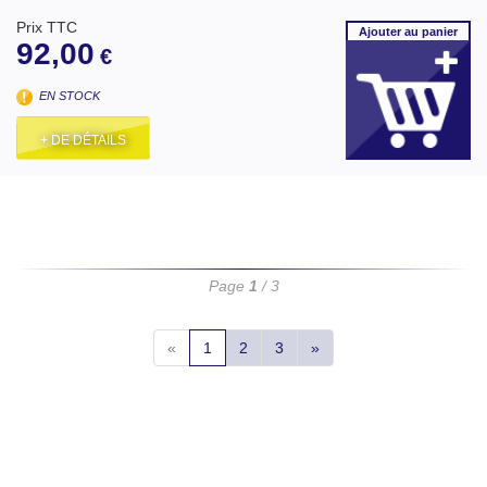
Prix TTC
Ajouter
au panier
92,00
€
EN STOCK
+ DE DÉTAILS
Page
1
/ 3
«
1
2
3
»