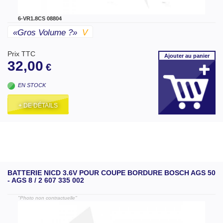
6-VR1.8CS 08804
«gros Volume ?»
V
Prix TTC
Ajouter
au panier
32,00
€
EN STOCK
+ DE DÉTAILS
BATTERIE NICD 3.6V POUR COUPE BORDURE BOSCH AGS 50
- AGS 8 / 2 607 335 002
"Photo non contractuelle"