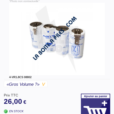
"Photo non contractuelle"
4-VR1.8CS 08802
«gros Volume ?»
V
Prix TTC
Ajouter
au panier
26,00
€
EN STOCK