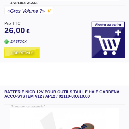
4-VR1.8CS AGS65
«gros Volume ?»
V
Prix TTC
Ajouter
au panier
26,00
€
EN STOCK
+ DE DÉTAILS
BATTERIE NICD 12V POUR OUTILS TAILLE HAIE GARDENA
ACCU-SYSTEM V12 / AP12 / 02110-00.610.00
"Photo non contractuelle"