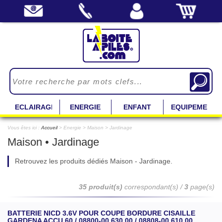
ECLAIRAGE
ENERGIE
ENFANT
EQUIPEMENT
Vous êtes ici :
Accueil
> Energie > Maison > Jardinage
Maison • Jardinage
Retrouvez les produits dédiés Maison - Jardinage.
35 produit(s)
correspondant(s) /
3
page(s)
BATTERIE NICD 3.6V POUR COUPE BORDURE CISAILLE
GARDENA ACCU 60 / 08800-00.630.00 / 08808-00.610.00