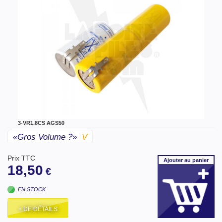
3-VR1.8CS AGS50
«gros Volume ?»
V
Prix TTC
Ajouter
au panier
18,50
€
EN STOCK
+ DE DÉTAILS