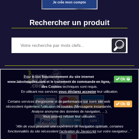
Je crée mon compte
Rechercher un produit
Pour le bon
fonctionnement du site internet
Ok 😀
2020 BAP ⓒ - Mentions légales
www.laboiteapiles.com et le traitement de commande en ligne,
des Cookies
techniques sont requis.
En utilisant nos services
vous déclarez accepter
leur utilisation.
Certains services d'ergonomie et de performance sur notre site web
Ok 😟
nécessitent également l'utilisation de cookies (Messagerie instantanée,
Analyse anonyme des données de navigation, ... ).
Vous pouvez refuser leur utilisation.
"Afin de vous procurer une expérience de navigation optimale, certaines
fonctionnalités du site nécessitent
l'activation du Javascript
sur votre navigateur..."