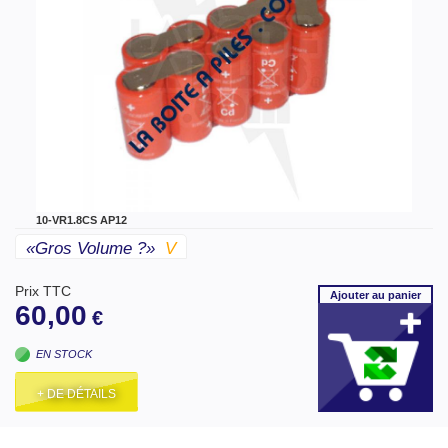
10-VR1.8CS AP12
«gros Volume ?»
V
Prix TTC
Ajouter
au panier
60,00
€
EN STOCK
+ DE DÉTAILS