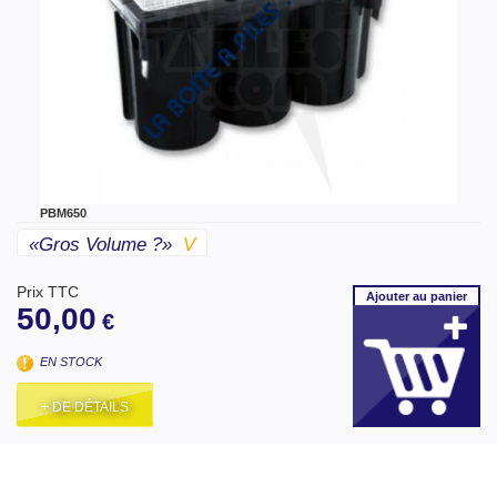
PBM650
«gros Volume ?»
V
Prix TTC
Ajouter
au panier
50,00
€
EN STOCK
+ DE DÉTAILS