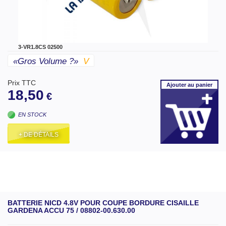
3-VR1.8CS 02500
«gros Volume ?»
V
Prix TTC
Ajouter
au panier
18,50
€
EN STOCK
+ DE DÉTAILS
BATTERIE NICD 4.8V POUR COUPE BORDURE CISAILLE
GARDENA ACCU 75 / 08802-00.630.00