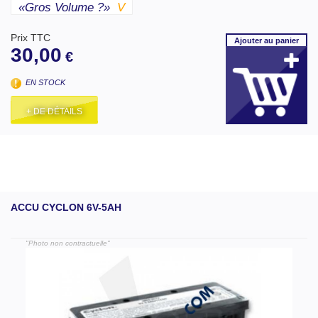
«gros Volume ?»
V
Prix TTC
Ajouter
au panier
30,00
€
EN STOCK
+ DE DÉTAILS
ACCU CYCLON 6V-5AH
"Photo non contractuelle"