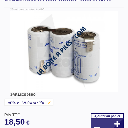
"Photo non contractuelle"
3-VR1.8CS 08800
«gros Volume ?»
V
Prix TTC
Ajouter
au panier
18,50
€