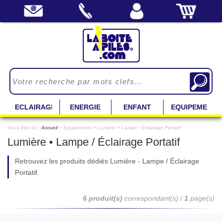
ECLAIRAGE
ENERGIE
ENFANT
EQUIPEMENT
Vous êtes ici :
Accueil
> Equipement > Lumière > Lampe / Éclairage Portatif
Lumière • Lampe / Éclairage Portatif
Retrouvez les produits dédiés Lumière - Lampe / Éclairage
Portatif.
6 produit(s)
correspondant(s) /
1
page(s)