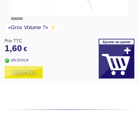
E50250
«gros Volume ?»
V
Prix TTC
Ajouter
au panier
1,60
€
EN STOCK
+ DE DÉTAILS