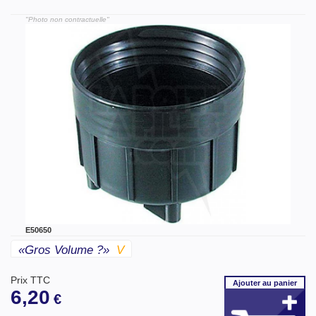
"Photo non contractuelle"
E50650
«gros Volume ?»
V
Prix TTC
Ajouter
au panier
6,20
€