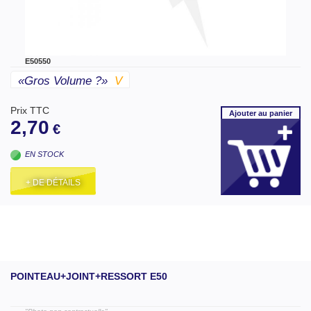
E50550
«gros Volume ?»
V
Prix TTC
Ajouter
au panier
2,70
€
EN STOCK
+ DE DÉTAILS
POINTEAU+JOINT+RESSORT E50