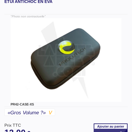
ETUI ANTICHOC EN EVA
"Photo non contractuelle"
PR42-CASE-XS
«gros Volume ?»
V
Prix TTC
Ajouter
au panier