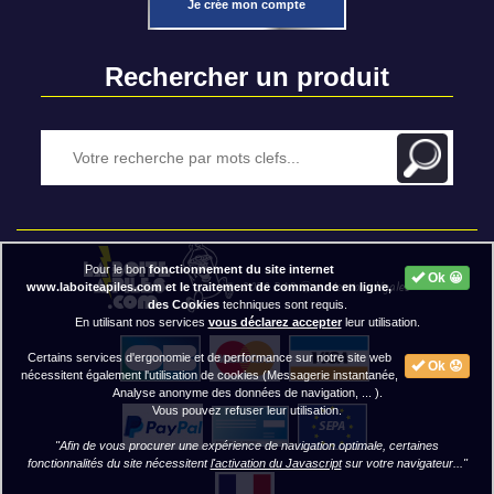
Je crée mon compte
Rechercher un produit
Pour le bon
fonctionnement du site internet
Ok 😀
2020 BAP ⓒ - Mentions légales
www.laboiteapiles.com et le traitement de commande en ligne,
des Cookies
techniques sont requis.
En utilisant nos services
vous déclarez accepter
leur utilisation.
Certains services d'ergonomie et de performance sur notre site web
Ok 😟
nécessitent également l'utilisation de cookies (Messagerie instantanée,
Analyse anonyme des données de navigation, ... ).
Vous pouvez refuser leur utilisation.
"Afin de vous procurer une expérience de navigation optimale, certaines
fonctionnalités du site nécessitent
l'activation du Javascript
sur votre navigateur..."