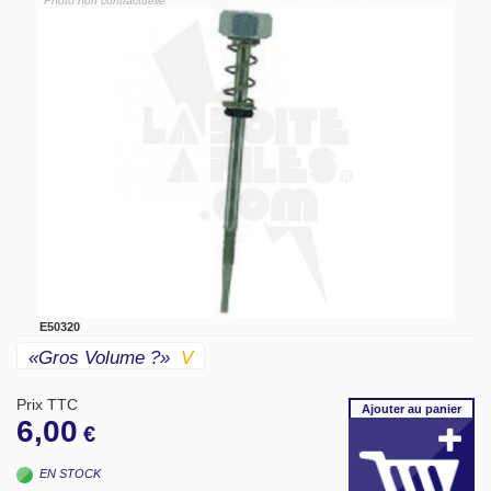
"Photo non contractuelle"
E50320
«gros Volume ?»
V
Prix TTC
Ajouter
au panier
6,00
€
EN STOCK