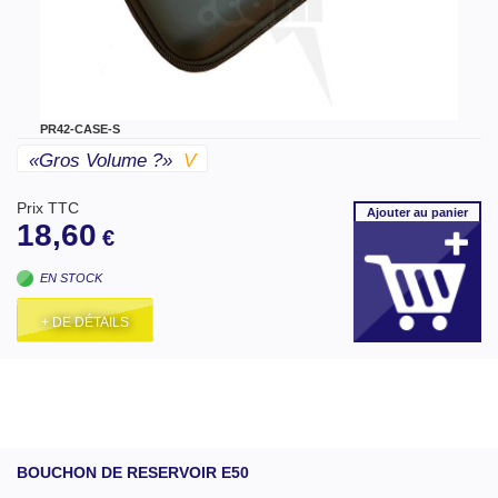
PR42-CASE-S
«gros Volume ?»
V
Prix TTC
Ajouter
au panier
18,60
€
EN STOCK
+ DE DÉTAILS
BOUCHON DE RESERVOIR E50