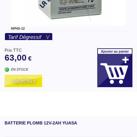
NPH5-12
Tarif Dégressif
V
Prix TTC
Ajouter
au panier
63,00
€
EN STOCK
+ DE DÉTAILS
BATTERIE PLOMB 12V-2AH YUASA