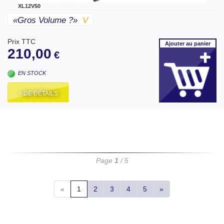
XL12V50
«gros Volume ?»
V
Prix TTC
Ajouter
au panier
210,00
€
EN STOCK
+ DE DÉTAILS
Page
1
/ 5
«
1
2
3
4
5
»