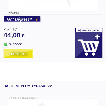
NP12-12
Tarif Dégressif
V
Prix TTC
Ajouter
au panier
44,00
€
EN STOCK
+ DE DÉTAILS
BATTERIE PLOMB YUASA 12V
"Photo non contractuelle"