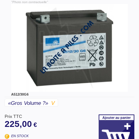
"Photo non contractuelle"
A512/30G6
«gros Volume ?»
V
Prix TTC
Ajouter
au panier
225,00
€
EN STOCK