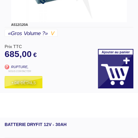
A512/120A
«gros Volume ?»
V
Prix TTC
685,00
Ajouter
au panier
€
RUPTURE,
NOUS CONTACTER
+ DE DÉTAILS
BATTERIE DRYFIT 12V - 30AH