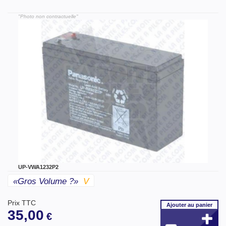
"Photo non contractuelle"
UP-VWA1232P2
«gros Volume ?»
V
Prix TTC
Ajouter
au panier
35,00
€