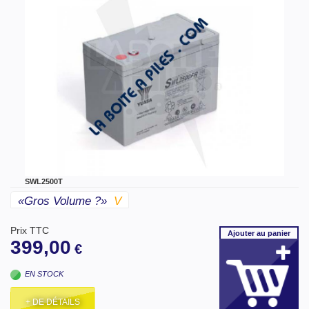
SWL2500T
«gros Volume ?»
V
Prix TTC
Ajouter
au panier
399,00
€
EN STOCK
+ DE DÉTAILS