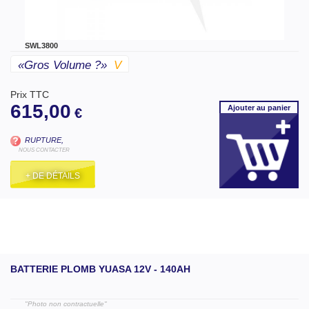
SWL3800
«gros Volume ?»
V
Prix TTC
615,00
Ajouter
au panier
€
RUPTURE,
NOUS CONTACTER
+ DE DÉTAILS
BATTERIE PLOMB YUASA 12V - 140AH
"Photo non contractuelle"