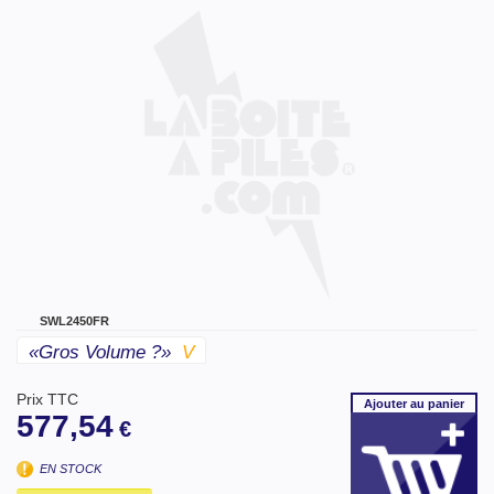
SWL2450FR
«gros Volume ?»
V
Prix TTC
Ajouter
au panier
577,54
€
EN STOCK