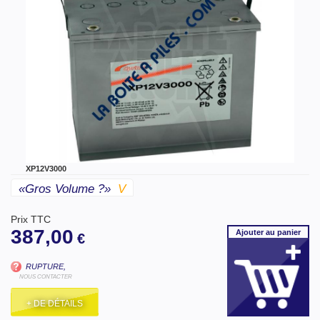
XP12V3000
«gros Volume ?»
V
Prix TTC
387,00
Ajouter
au panier
€
RUPTURE,
NOUS CONTACTER
+ DE DÉTAILS