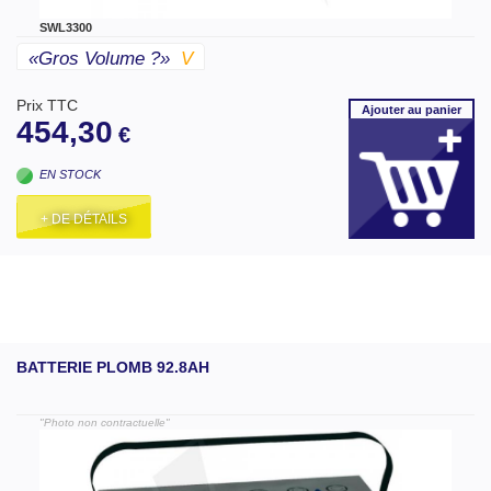
SWL3300
«gros Volume ?»
V
Prix TTC
Ajouter
au panier
454,30
€
EN STOCK
+ DE DÉTAILS
BATTERIE PLOMB 92.8AH
"Photo non contractuelle"