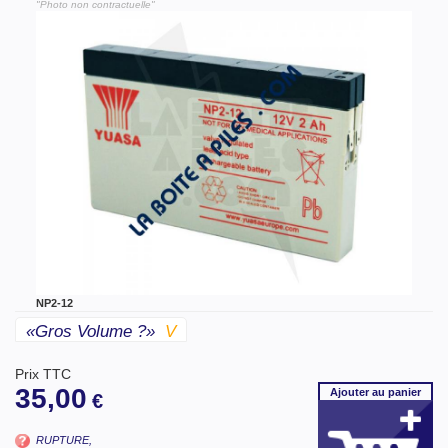
"Photo non contractuelle"
NP2-12
«gros Volume ?»
V
Prix TTC
35,00
Ajouter
au panier
€
RUPTURE,