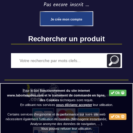
Pas encore inscrit ...
Je crée mon compte
Rechercher un produit
Pour le bon
fonctionnement du site internet
Ok 😀
2020 BAP ⓒ - Mentions légales
www.laboiteapiles.com et le traitement de commande en ligne,
des Cookies
techniques sont requis.
En utilisant nos services
vous déclarez accepter
leur utilisation.
Certains services d'ergonomie et de performance sur notre site web
Ok 😟
nécessitent également l'utilisation de cookies (Messagerie instantanée,
Analyse anonyme des données de navigation, ... ).
Vous pouvez refuser leur utilisation.