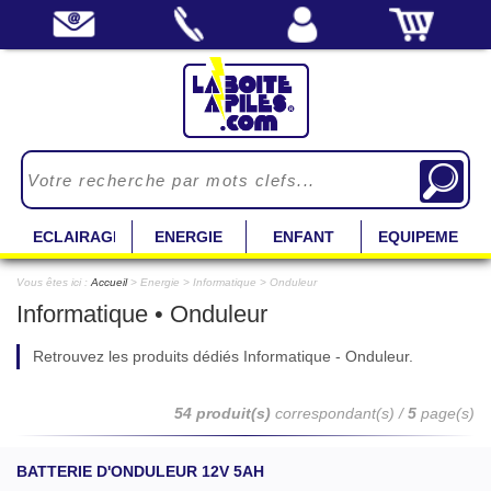
ECLAIRAGE
ENERGIE
ENFANT
EQUIPEMENT
Vous êtes ici :
Accueil
> Energie > Informatique > Onduleur
Informatique • Onduleur
Retrouvez les produits dédiés Informatique - Onduleur.
54 produit(s)
correspondant(s) /
5
page(s)
BATTERIE D'ONDULEUR 12V 5AH