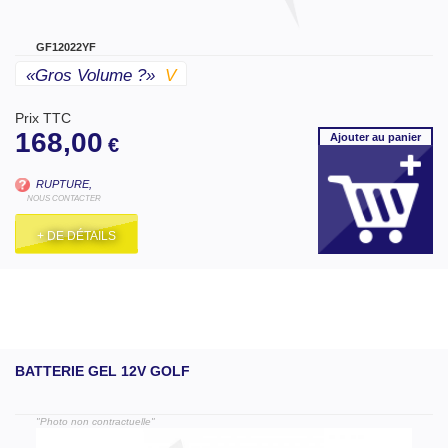
GF12022YF
«gros Volume ?»
V
Prix TTC
168,00
Ajouter
au panier
€
RUPTURE,
NOUS CONTACTER
+ DE DÉTAILS
BATTERIE GEL 12V GOLF
"Photo non contractuelle"