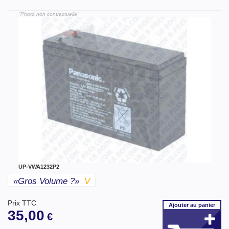
"Photo non contractuelle"
UP-VWA1232P2
«gros Volume ?»
V
Prix TTC
Ajouter
au panier
35,00
€