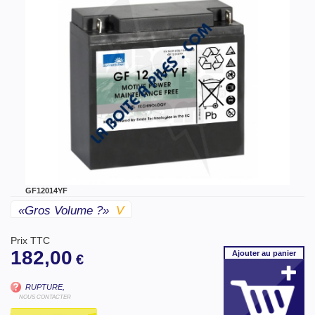
GF12014YF
«gros Volume ?»
V
Prix TTC
182,00
Ajouter
au panier
€
RUPTURE,
NOUS CONTACTER