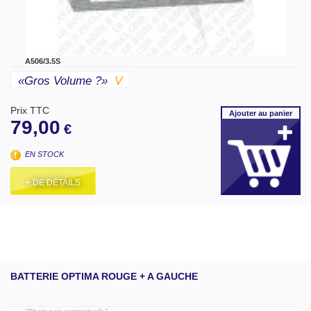
A506/3.5S
«gros Volume ?»
V
Prix TTC
Ajouter
au panier
79,00
€
EN STOCK
+ DE DÉTAILS
BATTERIE OPTIMA ROUGE + A GAUCHE