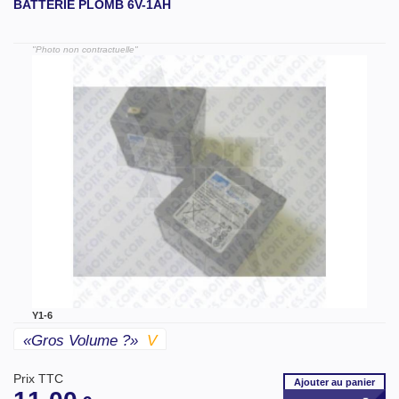
BATTERIE PLOMB 6V-1AH
"Photo non contractuelle"
Y1-6
«gros Volume ?»
V
Prix TTC
Ajouter
au panier