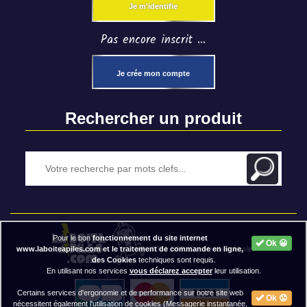
Je m'identifie
Pas encore inscrit ...
Je crée mon compte
Rechercher un produit
Pour le bon
fonctionnement du site internet
Ok 😀
2020 BAP ⓒ - Mentions légales
www.laboiteapiles.com et le traitement de commande en ligne,
des Cookies
techniques sont requis.
En utilisant nos services
vous déclarez accepter
leur utilisation.
Certains services d'ergonomie et de performance sur notre site web
Ok 😟
nécessitent également l'utilisation de cookies (Messagerie instantanée,