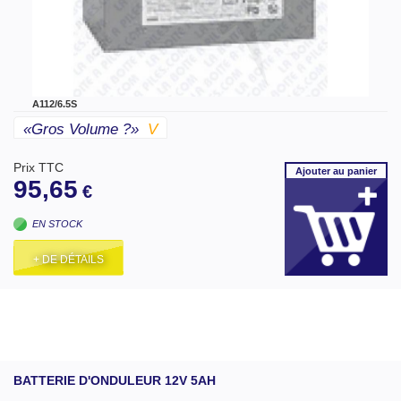
A112/6.5S
«gros Volume ?»
V
Prix TTC
Ajouter
au panier
95,65
€
EN STOCK
+ DE DÉTAILS
BATTERIE D'ONDULEUR 12V 5AH