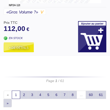
NP24-12I
«gros Volume ?»
V
Prix TTC
Ajouter
au panier
112,00
€
EN STOCK
+ DE DÉTAILS
Page
1
/ 61
«
1
2
3
4
5
6
7
8
...
60
61
»