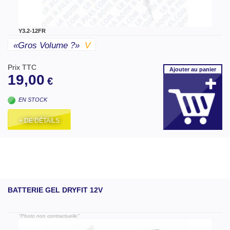
Y3.2-12FR
«gros Volume ?»
V
Prix TTC
Ajouter
au panier
19,00
€
EN STOCK
+ DE DÉTAILS
BATTERIE GEL DRYFIT 12V
"Photo non contractuelle"