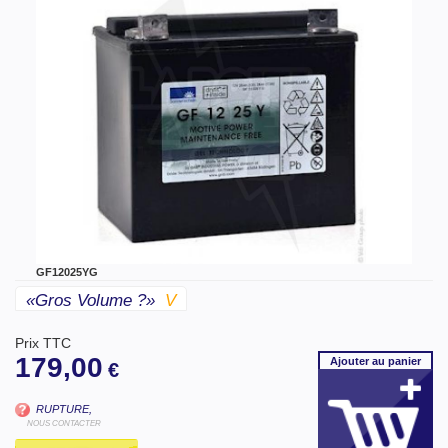
GF12025YG
«gros Volume ?»
V
Prix TTC
179,00
Ajouter
au panier
€
RUPTURE,
NOUS CONTACTER