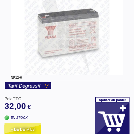
NP12-6
Tarif Dégressif
V
Prix TTC
Ajouter
au panier
32,00
€
EN STOCK
+ DE DÉTAILS