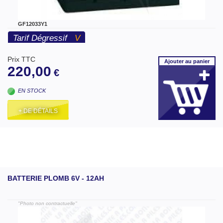
GF12033Y1
Tarif Dégressif
V
Prix TTC
Ajouter
au panier
220,00
€
EN STOCK
+ DE DÉTAILS
BATTERIE PLOMB 6V - 12AH
"Photo non contractuelle"