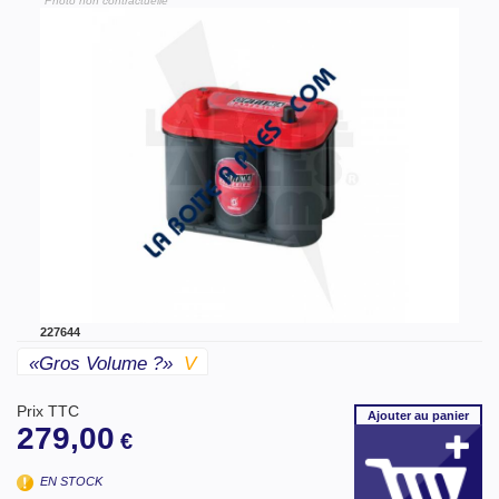
"Photo non contractuelle"
227644
«gros Volume ?»
V
Prix TTC
Ajouter
au panier
279,00
€
EN STOCK