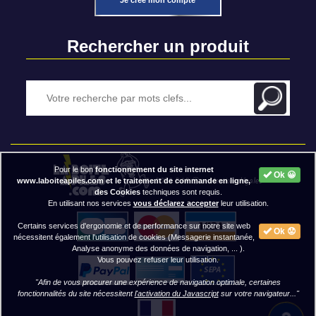
Je crée mon compte
Rechercher un produit
Pour le bon
fonctionnement du site internet
Ok 😀
2020 BAP ⓒ - Mentions légales
www.laboiteapiles.com et le traitement de commande en ligne,
des Cookies
techniques sont requis.
En utilisant nos services
vous déclarez accepter
leur utilisation.
Certains services d'ergonomie et de performance sur notre site web
Ok 😟
nécessitent également l'utilisation de cookies (Messagerie instantanée,
Analyse anonyme des données de navigation, ... ).
Vous pouvez refuser leur utilisation.
"Afin de vous procurer une expérience de navigation optimale, certaines
fonctionnalités du site nécessitent
l'activation du Javascript
sur votre navigateur..."