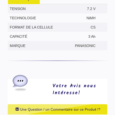
TENSION
7.2 V
TECHNOLOGIE
NiMH
FORMAT DE LA CELLULE
CS
CAPACITÉ
3 Ah
MARQUE
PANASONIC
Votre Avis nous
Intéresse!
Une Question / un Commentaire sur ce Produit !?