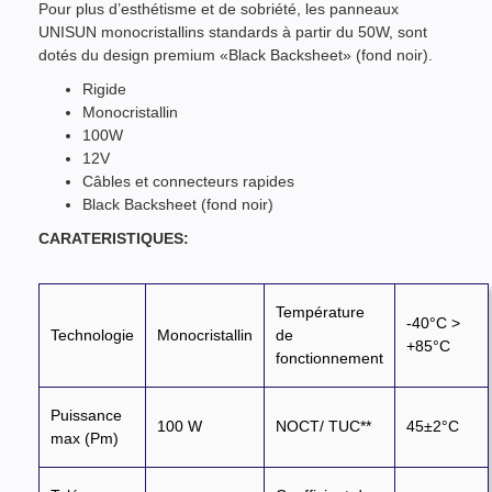
Pour plus d’esthétisme et de sobriété, les panneaux
UNISUN monocristallins standards à partir du 50W, sont
dotés du design premium «Black Backsheet» (fond noir).
Rigide
Monocristallin
100W
12V
Câbles et connecteurs rapides
Black Backsheet (fond noir)
CARATERISTIQUES:
Température
-40°C >
Technologie
Monocristallin
de
+85°C
fonctionnement
Puissance
100 W
NOCT/ TUC**
45±2°C
max (Pm)