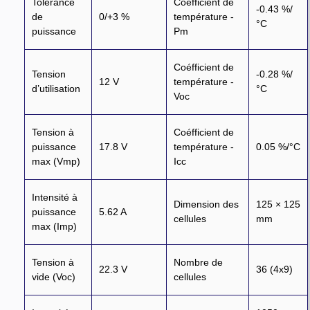
Tolérance
Coefficient de
-0.43 %/
de
0/+3 %
température -
°C
puissance
Pm
Coéfficient de
Tension
-0.28 %/
12 V
température -
d’utilisation
°C
Voc
Tension à
Coéfficient de
puissance
17.8 V
température -
0.05 %/°C
max (Vmp)
Icc
Intensité à
Dimension des
125 × 125
puissance
5.62 A
cellules
mm
max (Imp)
Tension à
Nombre de
22.3 V
36 (4x9)
vide (Voc)
cellules