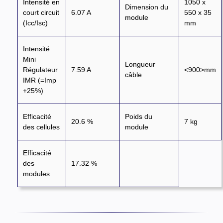
Intensité en
1050 x
Dimension du
court circuit
6.07 A
550 x 35
module
(Icc/Isc)
mm
Intensité
Mini
Longueur
Régulateur
7.59 A
<900>mm
câble
IMR (=Imp
+25%)
Efficacité
Poids du
20.6 %
7 kg
des cellules
module
Efficacité
des
17.32 %
modules