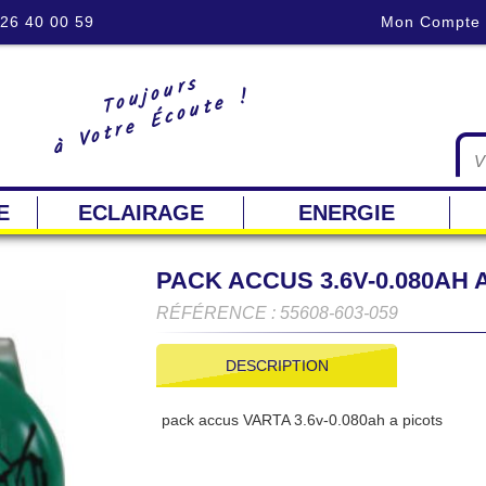
 26 40 00 59
Mon Compte
Toujours
à Votre Écoute !
E
ECLAIRAGE
ENERGIE
PACK ACCUS 3.6V-0.080AH 
RÉFÉRENCE : 55608-603-059
DESCRIPTION
pack accus VARTA 3.6v-0.080ah a picots