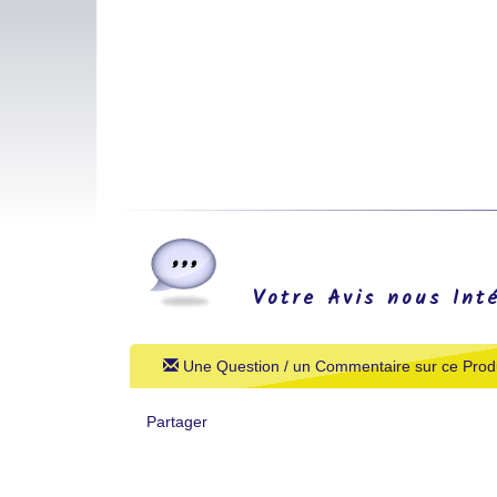
Votre Avis nous Int
Une Question / un Commentaire sur ce Produ
Partager