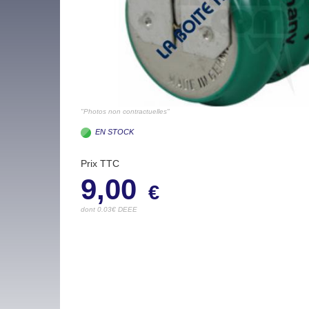
"Photos non contractuelles"
EN STOCK
Prix TTC
9,00
€
dont 0.03€ DEEE