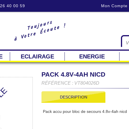
 26 40 00 59
Mon Compte
Toujours
à Votre Écoute !
E
ECLAIRAGE
ENERGIE
PACK 4.8V-4AH NICD
RÉFÉRENCE : VT804026D
BLE
DESCRIPTION
Pack accu pour bloc de secours 4.8v-4ah nicd