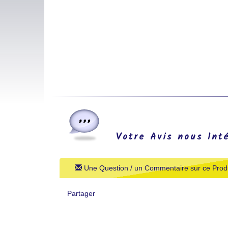
Votre Avis nous Int
Une Question / un Commentaire sur ce Produ
Partager