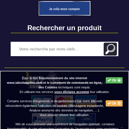
Je crée mon compte
Rechercher un produit
Pour le bon
fonctionnement du site internet
Ok 😀
2020 BAP ⓒ - Mentions légales
www.laboiteapiles.com et le traitement de commande en ligne,
des Cookies
techniques sont requis.
En utilisant nos services
vous déclarez accepter
leur utilisation.
Certains services d'ergonomie et de performance sur notre site web
Ok 😟
nécessitent également l'utilisation de cookies (Messagerie instantanée,
Analyse anonyme des données de navigation, ... ).
Vous pouvez refuser leur utilisation.
"Afin de vous procurer une expérience de navigation optimale, certaines
fonctionnalités du site nécessitent
l'activation du Javascript
sur votre navigateur..."