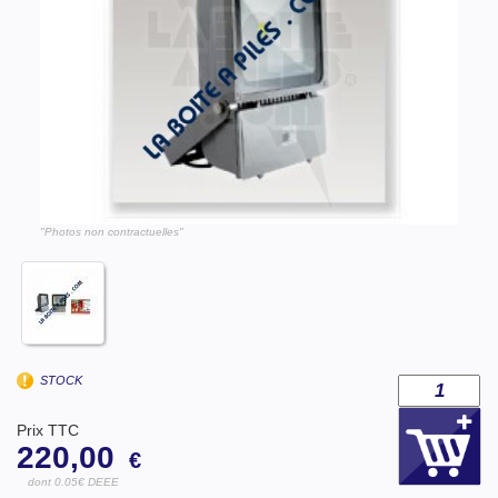
"Photos non contractuelles"
STOCK
Prix TTC
220,00
€
dont 0.05€ DEEE