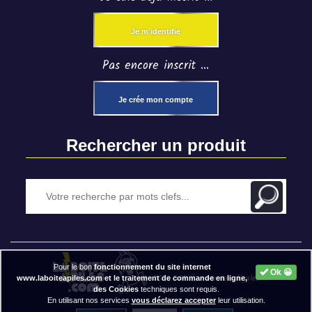
Je m'identifie
Pas encore inscrit ...
Je crée mon compte
Rechercher un produit
Pour le bon
fonctionnement du site internet
Ok 😀
2020 BAP ⓒ - Mentions légales
www.laboiteapiles.com et le traitement de commande en ligne,
des Cookies
techniques sont requis.
En utilisant nos services
vous déclarez accepter
leur utilisation.