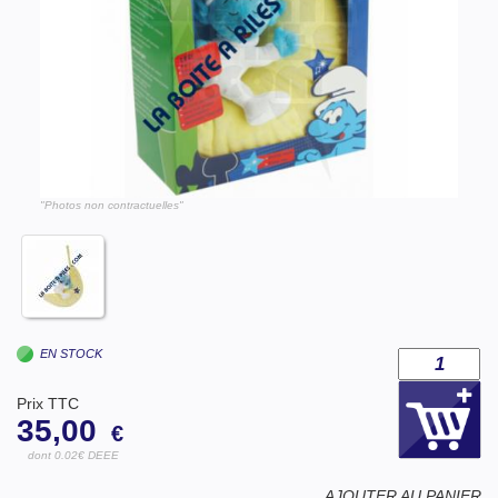
"Photos non contractuelles"
EN STOCK
Prix TTC
35,00
€
dont 0.02€ DEEE
AJOUTER AU PANIER