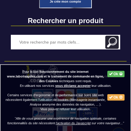
Je crée mon compte
Rechercher un produit
Pour le bon
fonctionnement du site internet
Ok 😀
2020 BAP ⓒ - Mentions légales
www.laboiteapiles.com et le traitement de commande en ligne,
des Cookies
techniques sont requis.
En utilisant nos services
vous déclarez accepter
leur utilisation.
Certains services d'ergonomie et de performance sur notre site web
Ok 😟
nécessitent également l'utilisation de cookies (Messagerie instantanée,
Analyse anonyme des données de navigation, ... ).
Vous pouvez refuser leur utilisation.
"Afin de vous procurer une expérience de navigation optimale, certaines
fonctionnalités du site nécessitent
l'activation du Javascript
sur votre navigateur..."