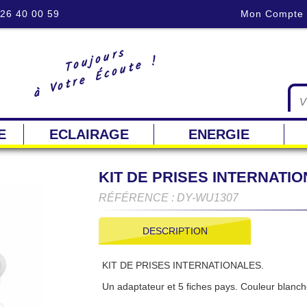
 26 40 00 59
Mon Compte
Toujours
à Votre Écoute !
E
ECLAIRAGE
ENERGIE
KIT DE PRISES INTERNATI
RÉFÉRENCE : DY-WU1307
DESCRIPTION
KIT DE PRISES INTERNATIONALES.
Un adaptateur et 5 fiches pays. Couleur blanch