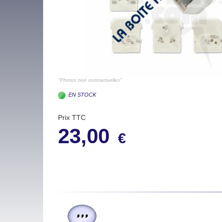
"Photos non contractuelles"
EN STOCK
Prix TTC
23,00
€