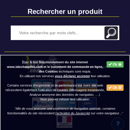
Rechercher un produit
Pour le bon
fonctionnement du site internet
Ok 😀
2020 BAP ⓒ - Mentions légales
www.laboiteapiles.com et le traitement de commande en ligne,
des Cookies
techniques sont requis.
En utilisant nos services
vous déclarez accepter
leur utilisation.
Certains services d'ergonomie et de performance sur notre site web
Ok 😟
nécessitent également l'utilisation de cookies (Messagerie instantanée,
Analyse anonyme des données de navigation, ... ).
Vous pouvez refuser leur utilisation.
"Afin de vous procurer une expérience de navigation optimale, certaines
fonctionnalités du site nécessitent
l'activation du Javascript
sur votre navigateur..."