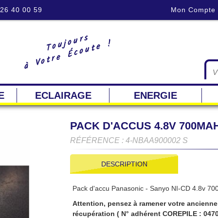
 26 40 00 59
Mon Compte
Toujours
à Votre Écoute !
E
ECLAIRAGE
ENERGIE
PACK D'ACCUS 4.8V 700MAH
RÉFÉRENCE : 4-NBAA900002 S
DESCRIPTION
Pack d'accu Panasonic - Sanyo NI-CD 4.8v 7
Attention, pensez à ramener votre ancienne 
récupération ( N° adhérent COREPILE : 0470