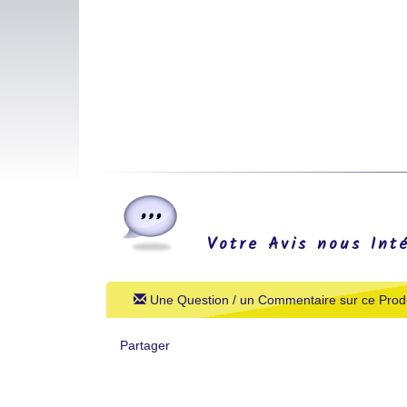
Votre Avis nous Int
Une Question / un Commentaire sur ce Produ
Partager