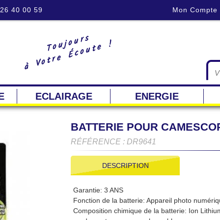
 26 40 00 59
Mon Compte
Toujours
à Votre Écoute !
E
ECLAIRAGE
ENERGIE
BATTERIE POUR CAMESCO
RÉFÉRENCE : DR9641
DESCRIPTION
Garantie: 3 ANS
Fonction de la batterie: Appareil photo numéri
Composition chimique de la batterie: Ion Lithiu