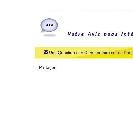
Votre Avis nous Int
Une Question / un Commentaire sur ce Produ
Partager