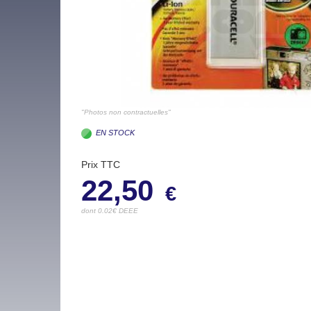
"Photos non contractuelles"
EN STOCK
Prix TTC
22,50
€
dont 0.02€ DEEE