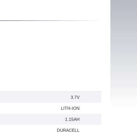
3.7V
LITH-ION
1.15AH
DURACELL