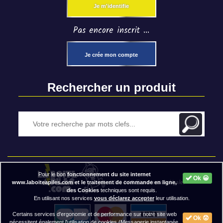
Je m'identifie
Pas encore inscrit ...
Je crée mon compte
Rechercher un produit
Pour le bon
fonctionnement du site internet
Ok 😀
2020 BAP ⓒ - Mentions légales
www.laboiteapiles.com et le traitement de commande en ligne,
des Cookies
techniques sont requis.
En utilisant nos services
vous déclarez accepter
leur utilisation.
Certains services d'ergonomie et de performance sur notre site web
Ok 😟
nécessitent également l'utilisation de cookies (Messagerie instantanée,