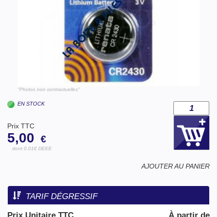
"Photos non contractuelles"
EN STOCK
Prix TTC
5,00
€
dont 0.01€ DEEE
AJOUTER AU PANIER
TARIF DÉGRESSIF
Prix Unitaire TTC
À partir de