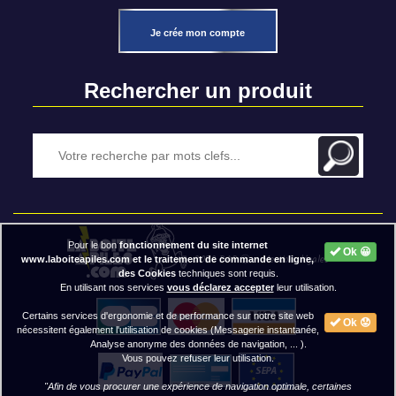
Je crée mon compte
Rechercher un produit
Pour le bon
fonctionnement du site internet
Ok 😀
2020 BAP ⓒ - Mentions légales
www.laboiteapiles.com et le traitement de commande en ligne,
des Cookies
techniques sont requis.
En utilisant nos services
vous déclarez accepter
leur utilisation.
Certains services d'ergonomie et de performance sur notre site web
Ok 😟
nécessitent également l'utilisation de cookies (Messagerie instantanée,
Analyse anonyme des données de navigation, ... ).
Vous pouvez refuser leur utilisation.
"Afin de vous procurer une expérience de navigation optimale, certaines