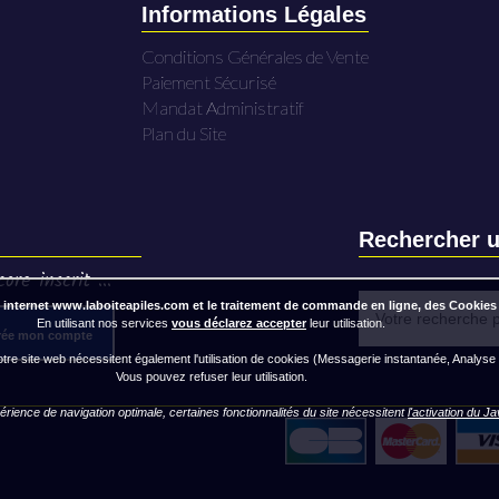
Informations Légales
Conditions Générales de Vente
Paiement Sécurisé
Mandat Administratif
Plan du Site
Rechercher u
ore inscrit ...
 internet www.laboiteapiles.com et le traitement de commande en ligne, des Cookies
En utilisant nos services
vous déclarez accepter
leur utilisation.
rée mon compte
re site web nécessitent également l'utilisation de cookies (Messagerie instantanée, Analyse
Vous pouvez refuser leur utilisation.
rience de navigation optimale, certaines fonctionnalités du site nécessitent
l'activation du J