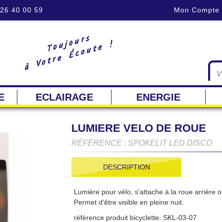
 26 40 00 59
Mon Compte
Toujours
à Votre Écoute !
E
ECLAIRAGE
ENERGIE
LUMIERE VELO DE ROUE
RÉFÉRENCE : SPOKELIT LED DISCO
DESCRIPTION
Lumière pour vélo, s'attache à la roue arrière o
Permet d'être visible en pleine nuit.
référence produit bicyclette: SKL-03-07