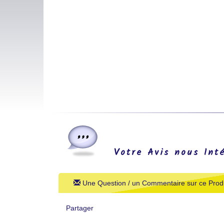
Votre Avis nous Int
Une Question / un Commentaire sur ce Produ
Partager