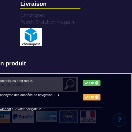
Livraison
Chronopost
Retrait Gratuit en Magasin
n produit
techniques sont requis.
Ok 😀
 anonyme des données de navigation, ... ).
Ok 😟
avascript
sur votre navigateur..."