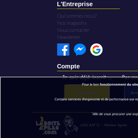
L'Entreprise
Qui sommes nous?
Nos magasins
Nous contacter
Newsletter
Compte
Je suis déjà inscrit ...
Pas enc
Pour le bon
fonctionnement du site
Je m'identifie
Je c
Certains services d'ergonomie et de performance sur not
"Afin de vous procurer une expé
2020 BAP ⓒ - Mentions légales