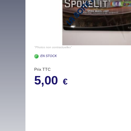
"Photos non contractuelles"
EN STOCK
Prix TTC
5,00
€