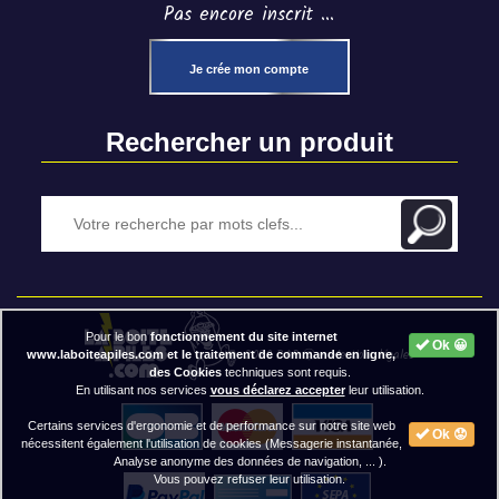
Pas encore inscrit ...
Je crée mon compte
Rechercher un produit
Pour le bon
fonctionnement du site internet
Ok 😀
2020 BAP ⓒ - Mentions légales
www.laboiteapiles.com et le traitement de commande en ligne,
des Cookies
techniques sont requis.
En utilisant nos services
vous déclarez accepter
leur utilisation.
Certains services d'ergonomie et de performance sur notre site web
Ok 😟
nécessitent également l'utilisation de cookies (Messagerie instantanée,
Analyse anonyme des données de navigation, ... ).
Vous pouvez refuser leur utilisation.