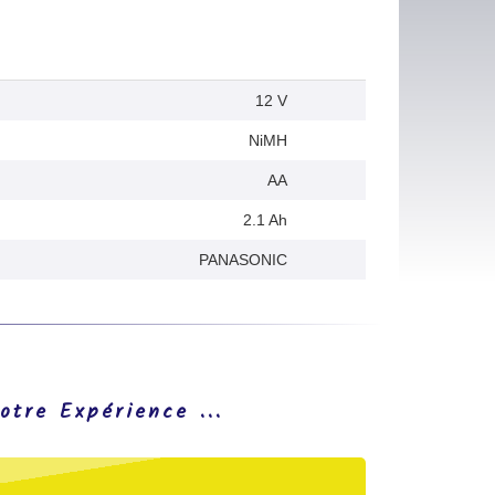
12 V
NiMH
AA
2.1 Ah
PANASONIC
otre Expérience ...