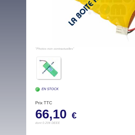
"Photos non contractuelles"
EN STOCK
Prix TTC
66,10
€
dont 0.20€ DEEE