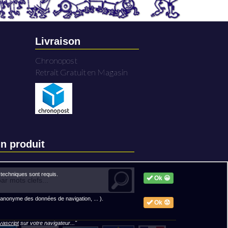
Livraison
Chronopost
Retrait Gratuit en Magasin
n produit
techniques sont requis.
Ok 😀
 anonyme des données de navigation, ... ).
Ok 😟
avascript
sur votre navigateur..."