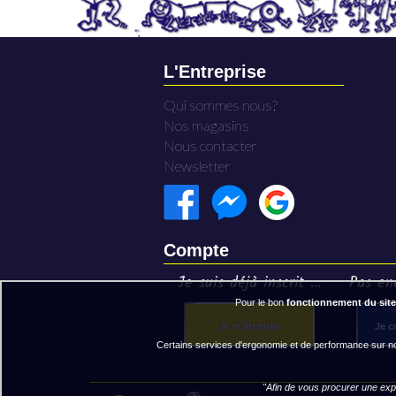
L'Entreprise
Qui sommes nous?
Nos magasins
Nous contacter
Newsletter
Compte
Je suis déjà inscrit ...
Pas enc
Pour le bon
fonctionnement du site
Je m'identifie
Je c
Certains services d'ergonomie et de performance sur not
"Afin de vous procurer une expé