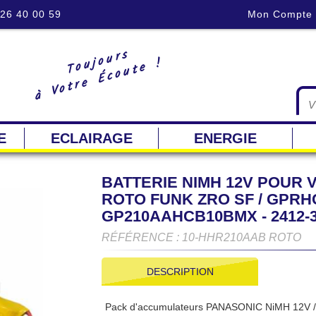
 26 40 00 59
Mon Compte
Toujours
à Votre Écoute !
E
ECLAIRAGE
ENERGIE
BATTERIE NIMH 12V POUR 
ROTO FUNK ZRO SF / GPRHC
GP210AAHCB10BMX - 2412-3
RÉFÉRENCE : 10-HHR210AAB ROTO
DESCRIPTION
Pack d'accumulateurs PANASONIC NiMH 12V / 