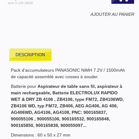
dont 0.12€ DEEE
AJOUTER AU PANIER
DESCRIPTION
Pack d'accumulateurs PANASONIC NiMH 7.2V / 1500mAh
de capacité assemblé avec cosses à souder.
Batterie pour
Aspirateur de table sans fil, aspirateur à
main rechargeable
, Batterie ELECTROLUX
RAPIDO
WET & DRY
ZB 4106
, ZB4106,
type FM72
, ZB4106WD,
ZB4106 WD,
typ FM72
, ZB406, AEG AG406,
AG 406,
AG406WD, AG4106, AG4108, PNC:
900165837
,
900055106
, 900055106, 900165532, 900165848,
900165850, 900165838, 900055097...
Dimensions : 60 x 50 x 27 mm