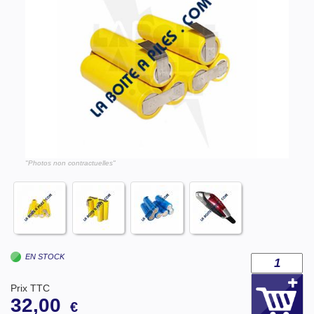
"Photos non contractuelles"
EN STOCK
Prix TTC
32,00
€