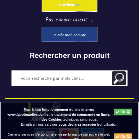
Je m'identifie
Pas encore inscrit ...
Je crée mon compte
Rechercher un produit
Pour le bon
fonctionnement du site internet
Ok 😀
2020 BAP ⓒ - Mentions légales
www.laboiteapiles.com et le traitement de commande en ligne,
des Cookies
techniques sont requis.
En utilisant nos services
vous déclarez accepter
leur utilisation.
Certains services d'ergonomie et de performance sur notre site web
Ok 😟