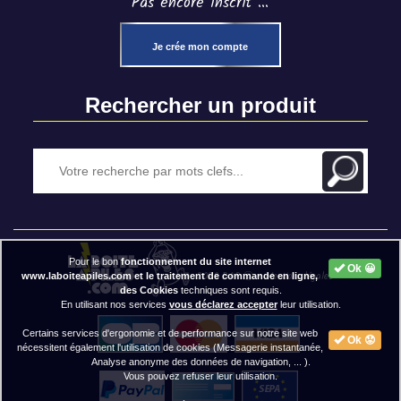
Pas encore inscrit ...
Je crée mon compte
Rechercher un produit
Pour le bon
fonctionnement du site internet
Ok 😀
2020 BAP ⓒ - Mentions légales
www.laboiteapiles.com et le traitement de commande en ligne,
des Cookies
techniques sont requis.
En utilisant nos services
vous déclarez accepter
leur utilisation.
Certains services d'ergonomie et de performance sur notre site web
Ok 😟
nécessitent également l'utilisation de cookies (Messagerie instantanée,
Analyse anonyme des données de navigation, ... ).
Vous pouvez refuser leur utilisation.