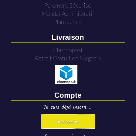
Paiement Sécurisé
Mandat Administratif
Plan du Site
Livraison
Chronopost
Retrait Gratuit en Magasin
Compte
Je suis déjà inscrit ...
Je m'identifie