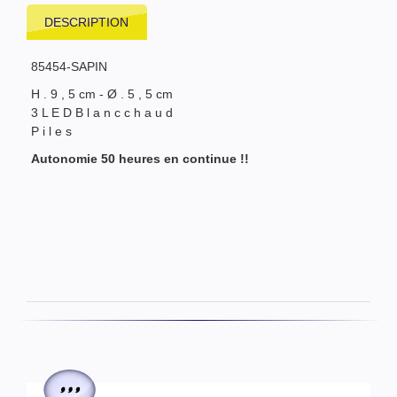
DESCRIPTION
85454-SAPIN
H . 9 , 5 cm - Ø . 5 , 5 cm
3 L E D B l a n c c h a u d
P i l e s
Autonomie 50 heures en continue !!