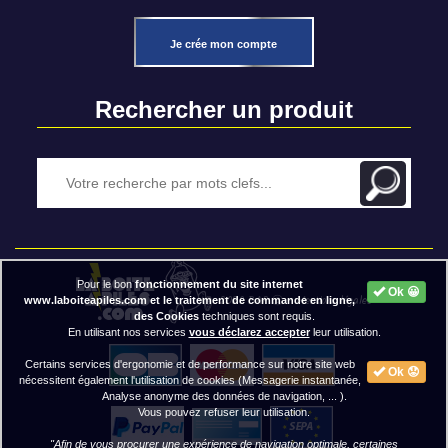
Je crée mon compte
Rechercher un produit
Pour le bon
fonctionnement du site internet
Ok 😀
2020 BAP ⓒ - Mentions légales
www.laboiteapiles.com et le traitement de commande en ligne,
des Cookies
techniques sont requis.
En utilisant nos services
vous déclarez accepter
leur utilisation.
Certains services d'ergonomie et de performance sur notre site web
Ok 😟
nécessitent également l'utilisation de cookies (Messagerie instantanée,
Analyse anonyme des données de navigation, ... ).
Vous pouvez refuser leur utilisation.
"Afin de vous procurer une expérience de navigation optimale, certaines