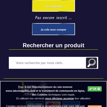
Je m'identifie
Pas encore inscrit ...
Je crée mon compte
Rechercher un produit
Pour le bon
fonctionnement du site internet
Ok 😀
2020 BAP ⓒ - Mentions légales
www.laboiteapiles.com et le traitement de commande en ligne,
des Cookies
techniques sont requis.
En utilisant nos services
vous déclarez accepter
leur utilisation.
Certains services d'ergonomie et de performance sur notre site web