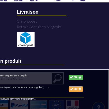
Livraison
Chronopost
Retrait Gratuit en Magasin
n produit
techniques sont requis.
Ok 😀
 anonyme des données de navigation, ... ).
Ok 😟
avascript
sur votre navigateur..."