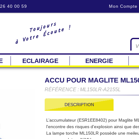
 26 40 00 59
Mon Compte
Toujours
à Votre Écoute !
E
ECLAIRAGE
ENERGIE
ACCU POUR MAGLITE ML15
RÉFÉRENCE : ML150LR-A2155L
DESCRIPTION
L’accumulateur (ESR1EE8402) pour Maglite ML1
l'encontre des risques d'explosion ainsi que des
La lampe torche ML150LR possède une meileure