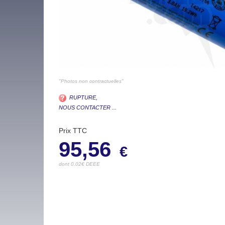
"Photos non contractuelles"
RUPTURE,
NOUS CONTACTER ...
Prix TTC
95,56
€
dont 0.02€ DEEE