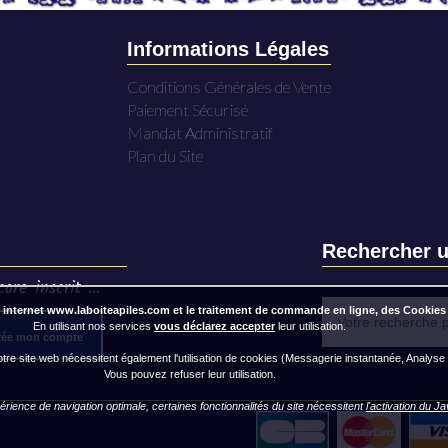
Informations Légales
Conditions Générales de Vente
Paiement Sécurisé
Mandat Administratif
Plan du Site
Rechercher u
ore inscrit ...
 internet www.laboiteapiles.com et le traitement de commande en ligne, des Cookies
En utilisant nos services
vous déclarez accepter
leur utilisation.
rée mon compte
re site web nécessitent également l'utilisation de cookies (Messagerie instantanée, Analyse
Vous pouvez refuser leur utilisation.
rience de navigation optimale, certaines fonctionnalités du site nécessitent
l'activation du J