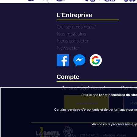
L'Entreprise
Qui sommes nous?
Nos magasins
Nous contacter
Newsletter
Compte
Je suis déjà inscrit ...
Pas enc
Pour le bon
fonctionnement du site
Je m'identifie
Je c
Certains services d'ergonomie et de performance sur not
"Afin de vous procurer une expé
2020 BAP ⓒ - Mentions légales