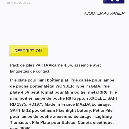
dont 0.03€ DEEE
AJOUTER AU PANIER
DESCRIPTION
Pack de piles VARTA Alcaline 4.5V, assemblé avec
languettes de contact.
Pile plate pour
mini boîtier plat, P
ile carrée pour lampe
de poche Boitier Métal WONDER Type PYGMA, P
ile
plate 4.5V petit format
pour Mini boitier métal 3R8,
Pile
mini boitier lampe de poche R8 Krypton
XXCELL
, SAFT
RD 1975, RD1975 Made in France MAZDA Éclairage,
SAFT B-12 pocket mini Flashlight battery, Petite P
ile
pour lampe de poche ancienne,
Eclairage - Lighting -
Transistor
, Pile Plate pour Bateau, Canots electrique,
mini JEEP,
...