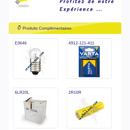
Profitez de notre
Expérience ...
Produits Complémentaires
E3646
4912-121-411
6LR20L
2R10R