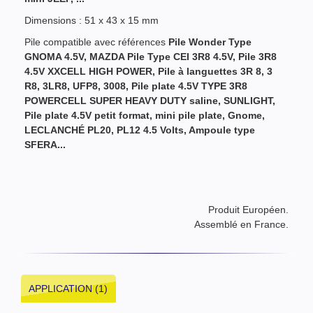
Dimensions : 51 x 43 x 15 mm
Pile compatible avec références
Pile Wonder Type
GNOMA 4.5V
, MAZDA Pile Type CEI 3R8 4.5V, Pile
3R8
4.5V XXCELL HIGH POWER, Pile à languettes 3R 8, 3
R8, 3LR8, UFP8, 3008, Pile plate 4.5V TYPE 3R8
POWERCELL SUPER HEAVY DUTY saline, SUNLIGHT,
P
ile plate 4.5V petit format,
mini pile plate
, Gnome,
LECLANCHÉ PL20, PL12 4.5 Volts, Ampoule type
SFERA
...
Produit Européen.
Assemblé en France.
APPLICATION (1)