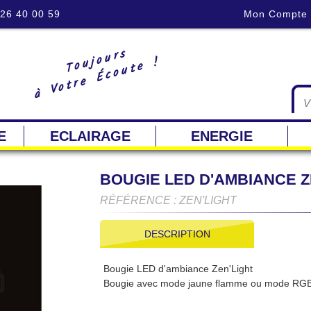
 26 40 00 59
Mon Compte
Toujours
à Votre Écoute !
E
ECLAIRAGE
ENERGIE
BOUGIE LED D'AMBIANCE Z
RÉFÉRENCE : ZEN'LIGHT
DESCRIPTION
Bougie LED d'ambiance Zen'Light
Bougie avec mode jaune flamme ou mode RGB