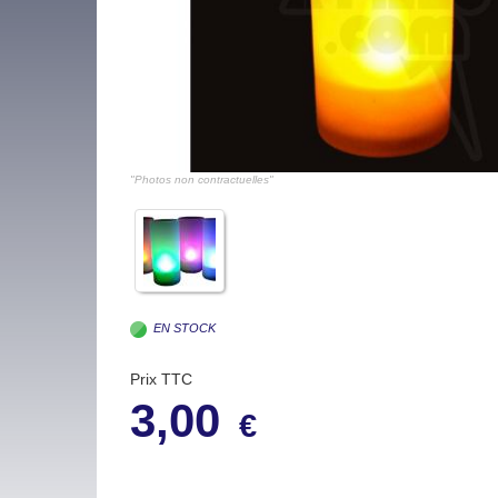
"Photos non contractuelles"
EN STOCK
Prix TTC
3,00
€