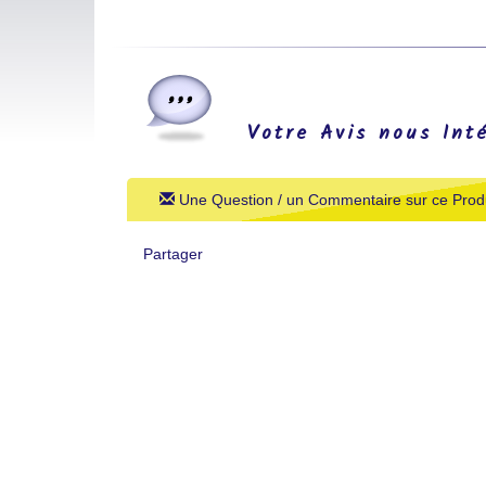
Votre Avis nous Int
Une Question / un Commentaire sur ce Produ
Partager