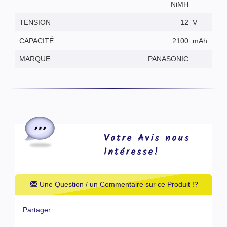
NiMH
TENSION
12
V
CAPACITÉ
2100
mAh
MARQUE
PANASONIC
Votre Avis nous
Intéresse!
Une Question / un Commentaire sur ce Produit !?
Partager