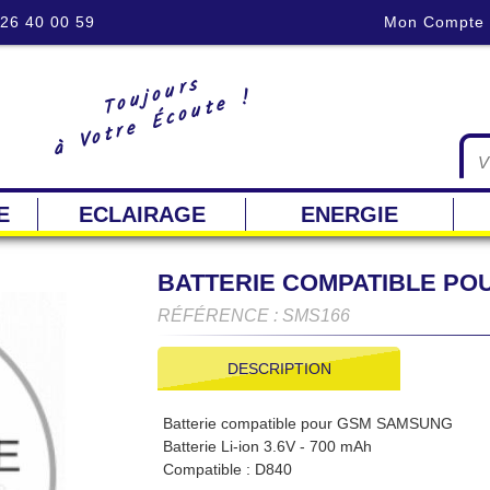
 26 40 00 59
Mon Compte
Toujours
à Votre Écoute !
E
ECLAIRAGE
ENERGIE
BATTERIE COMPATIBLE P
RÉFÉRENCE : SMS166
DESCRIPTION
Batterie compatible pour GSM SAMSUNG
Batterie Li-ion 3.6V - 700 mAh
Compatible : D840