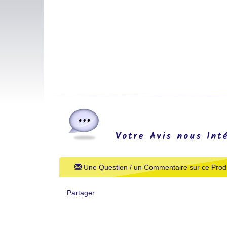
Votre Avis nous Int
Une Question / un Commentaire sur ce Produ
Partager