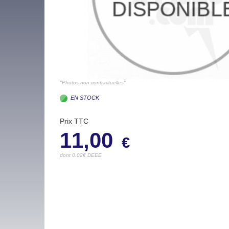
"Photos non contractuelles"
EN STOCK
Prix TTC
11,00
€
dont 0.02€ DEEE