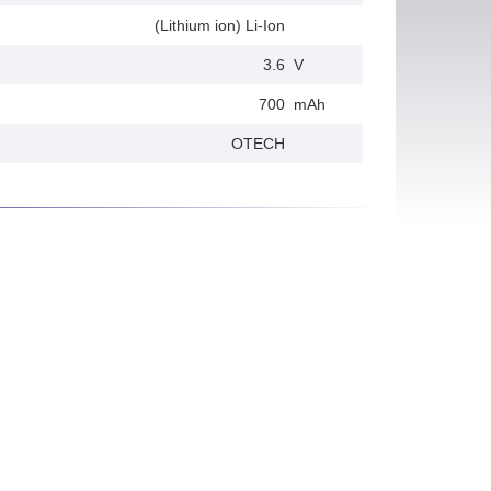
(Lithium ion) Li-Ion
3.6
V
700
mAh
OTECH