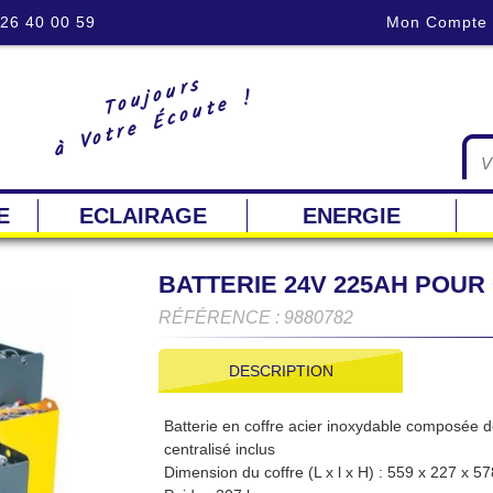
 26 40 00 59
Mon Compte
Toujours
à Votre Écoute !
E
ECLAIRAGE
ENERGIE
BATTERIE 24V 225AH POUR
RÉFÉRENCE : 9880782
DESCRIPTION
Batterie en coffre acier inoxydable composée 
centralisé inclus
Dimension du coffre (L x l x H) : 559 x 227 x 