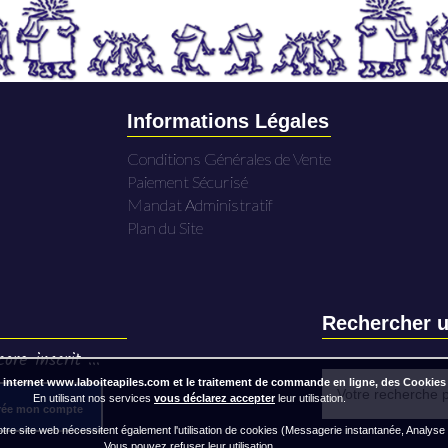
Informations Légales
Conditions Générales de Vente
Paiement Sécurisé
Mandat Administratif
Plan du Site
Rechercher u
ore inscrit ...
 internet www.laboiteapiles.com et le traitement de commande en ligne, des Cookies
En utilisant nos services
vous déclarez accepter
leur utilisation.
rée mon compte
re site web nécessitent également l'utilisation de cookies (Messagerie instantanée, Analyse
Vous pouvez refuser leur utilisation.