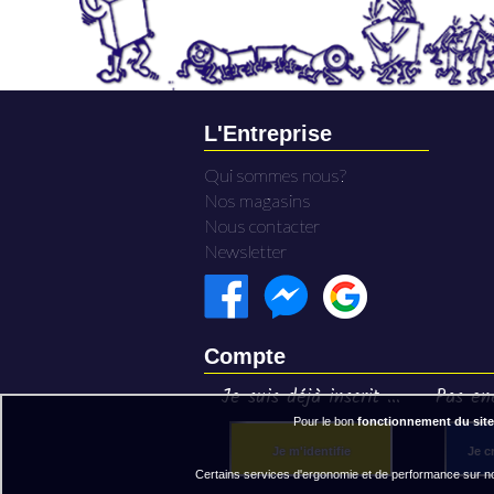
L'Entreprise
Qui sommes nous?
Nos magasins
Nous contacter
Newsletter
Compte
Je suis déjà inscrit ...
Pas enc
Pour le bon
fonctionnement du site
Je m'identifie
Je c
Certains services d'ergonomie et de performance sur not