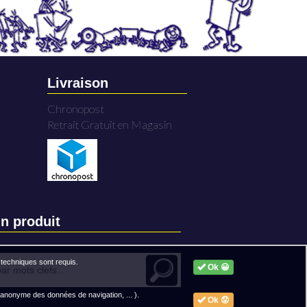
Livraison
Chronopost
Retrait Gratuit en Magasin
n produit
techniques sont requis.
Ok 😀
 anonyme des données de navigation, ... ).
Ok 😟