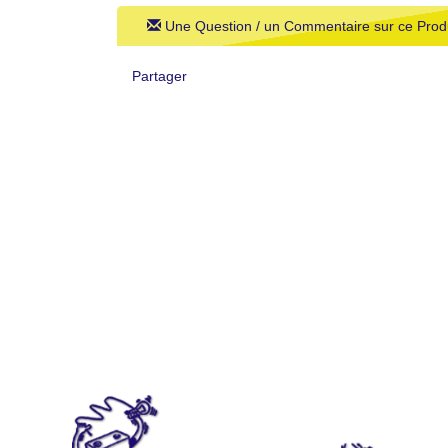
Une Question / un Commentaire sur ce Produ
Partager