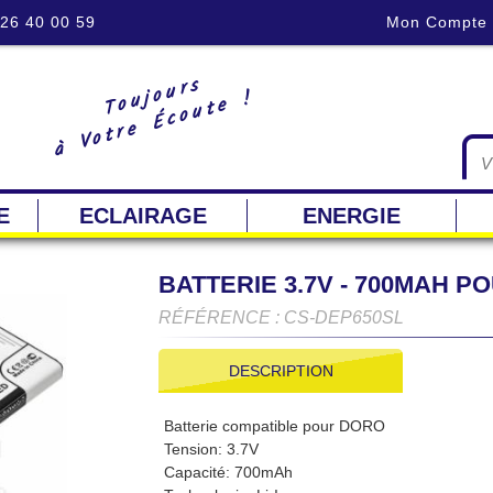
 26 40 00 59
Mon Compte
Toujours
à Votre Écoute !
E
ECLAIRAGE
ENERGIE
BATTERIE 3.7V - 700MAH 
RÉFÉRENCE : CS-DEP650SL
DESCRIPTION
Batterie compatible pour DORO
Tension: 3.7V
Capacité: 700mAh