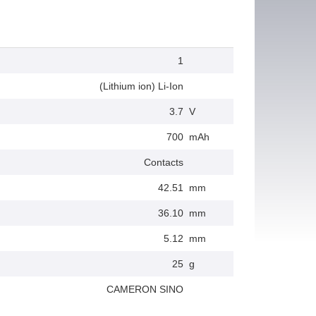
1
(Lithium ion) Li-Ion
3.7
V
700
mAh
Contacts
42.51
mm
36.10
mm
5.12
mm
25
g
CAMERON SINO