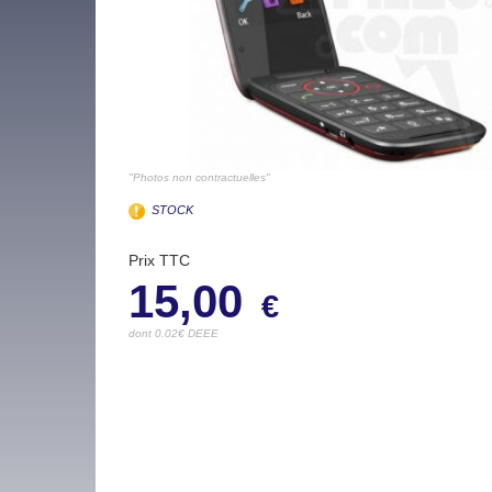
"Photos non contractuelles"
STOCK
Prix TTC
15,00
€
dont 0.02€ DEEE