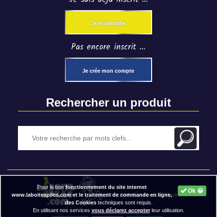
Je m'identifie
Pas encore inscrit ...
Je crée mon compte
Rechercher un produit
Pour le bon
fonctionnement du site internet
Ok 😀
2020 BAP ⓒ - Mentions légales
www.laboiteapiles.com et le traitement de commande en ligne,
des Cookies
techniques sont requis.
En utilisant nos services
vous déclarez accepter
leur utilisation.