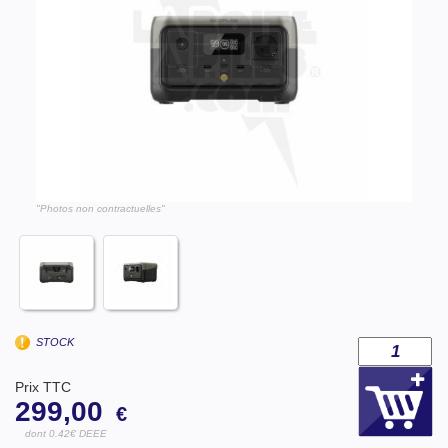
"Photos non contractuelles"
STOCK
Prix TTC
299,00
€
dont 0.42€ DEEE