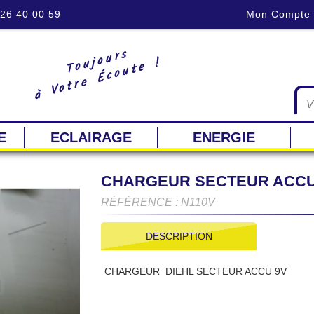
 26 40 00 59
Mon Compte
Toujours
à Votre Écoute !
E
ECLAIRAGE
ENERGIE
CHARGEUR SECTEUR ACCU
RÉFÉRENCE : N110V
DESCRIPTION
CHARGEUR DIEHL SECTEUR ACCU 9V