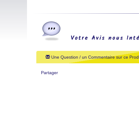
Votre Avis nous Int
Une Question / un Commentaire sur ce Produ
Partager