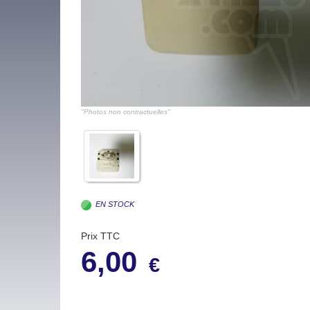
"Photos non contractuelles"
EN STOCK
Prix TTC
6,00
€