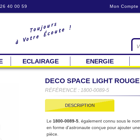
 26 40 00 59
Mon Compte
Toujours
à Votre Écoute !
E
ECLAIRAGE
ENERGIE
DECO SPACE LIGHT ROUGE
RÉFÉRENCE : 1800-0089-5
DESCRIPTION
Le
1800-0089-5
, également connu sous le no
en forme d'astronaute conçue pour ajouter une
pièce.