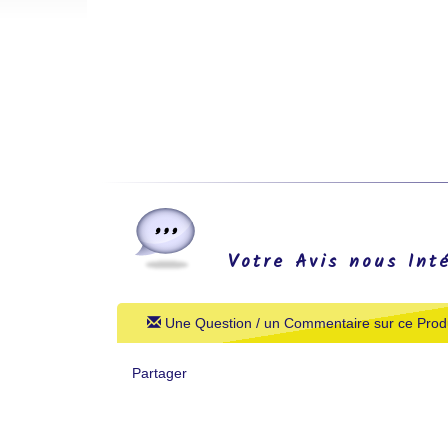
Votre Avis nous Int
Une Question / un Commentaire sur ce Produ
Partager