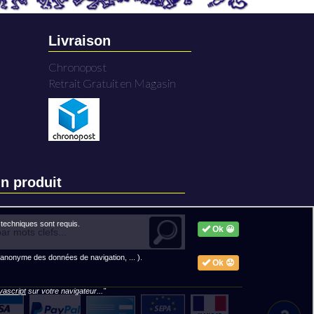
Livraison
Chronopost
Retrait Gratuit en Magasin
n produit
techniques sont requis.
Ok 😀
 anonyme des données de navigation, ... ).
Ok 😟
avascript
sur votre navigateur..."