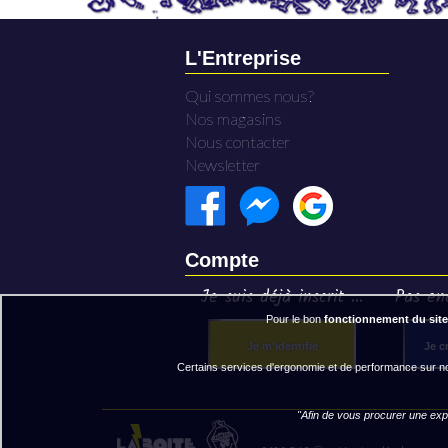
L'Entreprise
Qui sommes nous?
Nos magasins
Nous contacter
Newsletter
Compte
Je suis déjà inscrit ...
Pas enc
Pour le bon
fonctionnement du site
Je m'identifie
Je c
Certains services d'ergonomie et de performance sur not
"Afin de vous procurer une expé