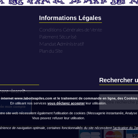
Informations Légales
Conditions Générales de Vente
Paiement Sécurisé
Mandat Administratif
Plan du Site
Rechercher u
ore inscrit ...
 internet www.laboiteapiles.com et le traitement de commande en ligne, des Cookies
En utilisant nos services
vous déclarez accepter
leur utilisation.
rée mon compte
re site web nécessitent également l'utilisation de cookies (Messagerie instantanée, Analyse
Vous pouvez refuser leur utilisation.
rience de navigation optimale, certaines fonctionnalités du site nécessitent
l'activation du J