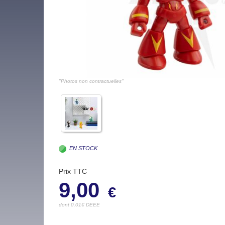
"Photos non contractuelles"
EN STOCK
Prix TTC
9,00
€
dont 0.01€ DEEE