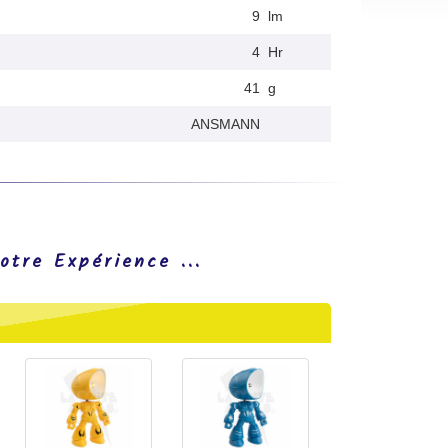
9
lm
4
Hr
41
g
ANSMANN
otre Expérience ...