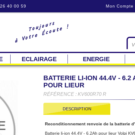
 26 40 00 59
Mon Compte
Toujours
à Votre Écoute !
E
ECLAIRAGE
ENERGIE
BATTERIE LI-ION 44.4V - 6
POUR LIEUR
RÉFÉRENCE : KV600R70 R
DESCRIPTION
Reconditionnement renvoie de la batterie d
Batterie li-ion 44.4V - 6.2Ah pour lieur Volpi 