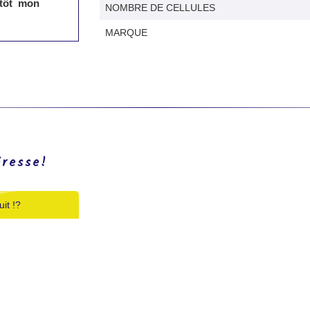
 tôt mon
NOMBRE DE CELLULES
MARQUE
éresse!
it !?