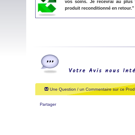
vos soins. Je recevrai au plus
produit reconditionné en retour."
Votre Avis nous Int
Une Question / un Commentaire sur ce Produ
Partager