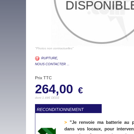
"Photos non contractuelles"
RUPTURE,
NOUS CONTACTER ...
Prix TTC
264,00
€
dont 1.44€ DEEE
RECONDITIONNEMENT
>
"Je renvoie ma batterie au p
dans vos locaux, pour interven