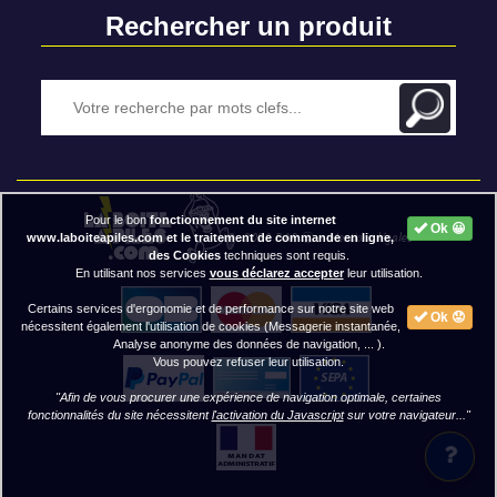
Rechercher un produit
Pour le bon
fonctionnement du site internet
Ok 😀
2020 BAP ⓒ - Mentions légales
www.laboiteapiles.com et le traitement de commande en ligne,
des Cookies
techniques sont requis.
En utilisant nos services
vous déclarez accepter
leur utilisation.
Certains services d'ergonomie et de performance sur notre site web
Ok 😟
nécessitent également l'utilisation de cookies (Messagerie instantanée,
Analyse anonyme des données de navigation, ... ).
Vous pouvez refuser leur utilisation.
"Afin de vous procurer une expérience de navigation optimale, certaines
fonctionnalités du site nécessitent
l'activation du Javascript
sur votre navigateur..."