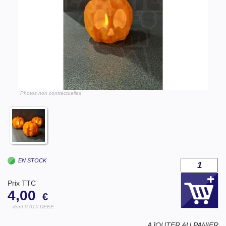
"Photos non contractuelles"
EN STOCK
Prix TTC
4,00
€
dont 0.01€ DEEE
AJOUTER AU PANIER