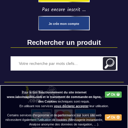
Pas encore inscrit ...
Je crée mon compte
Rechercher un produit
Pour le bon
fonctionnement du site internet
Ok 😀
2020 BAP ⓒ - Mentions légales
www.laboiteapiles.com et le traitement de commande en ligne,
des Cookies
techniques sont requis.
En utilisant nos services
vous déclarez accepter
leur utilisation.
Certains services d'ergonomie et de performance sur notre site web
Ok 😟
nécessitent également l'utilisation de cookies (Messagerie instantanée,
Analyse anonyme des données de navigation, ... ).