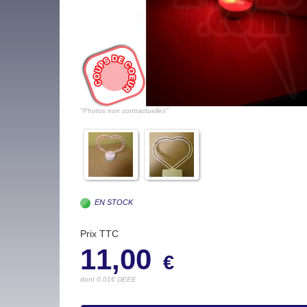
"Photos non contractuelles"
EN STOCK
Prix TTC
11,00
€
dont 0.01€ DEEE