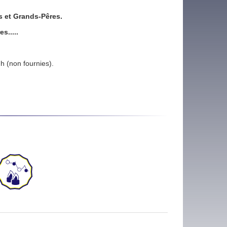
s et Grands-Pêres.
s.....
h (non fournies).