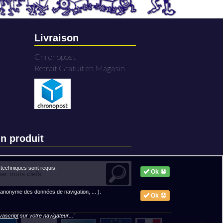
Livraison
Chronopost
Retrait Gratuit en Magasin
n produit
techniques sont requis.
Ok 😀
 anonyme des données de navigation, ... ).
Ok 😟
avascript
sur votre navigateur..."