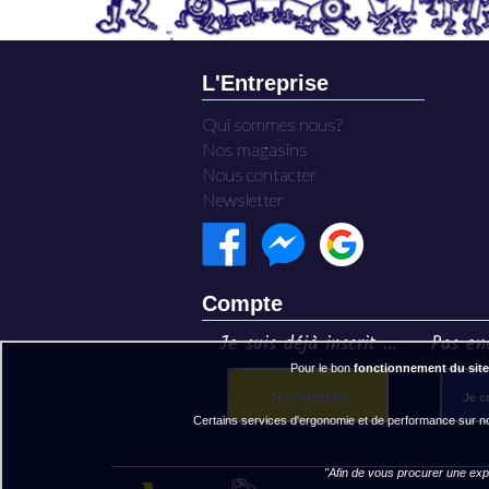
L'Entreprise
Qui sommes nous?
Nos magasins
Nous contacter
Newsletter
Compte
Je suis déjà inscrit ...
Pas enc
Pour le bon
fonctionnement du site
Je m'identifie
Je c
Certains services d'ergonomie et de performance sur not
"Afin de vous procurer une expé