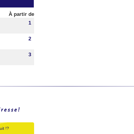
À partir de
1
2
3
éresse!
it !?