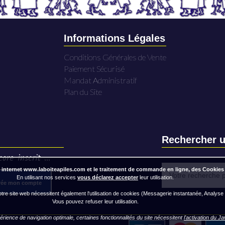
Informations Légales
Conditions Générales de Vente
Paiement Sécurisé
Mandat Administratif
Plan du Site
Rechercher u
ore inscrit ...
 internet www.laboiteapiles.com et le traitement de commande en ligne, des Cookies
En utilisant nos services
vous déclarez accepter
leur utilisation.
rée mon compte
re site web nécessitent également l'utilisation de cookies (Messagerie instantanée, Analyse
Vous pouvez refuser leur utilisation.
rience de navigation optimale, certaines fonctionnalités du site nécessitent
l'activation du J