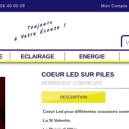
 26 40 00 59
Mon Compte
Toujours
à Votre Écoute !
E
ECLAIRAGE
ENERGIE
COEUR LED SUR PILES
RÉFÉRENCE : COEUR LED
DESCRIPTION
Coeur Led pour différentes occasions com
La St Valentin.