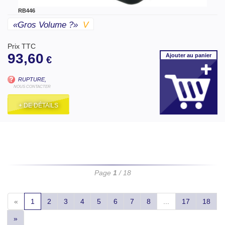
RB446
«gros Volume ?»
V
Prix TTC
93,60
Ajouter
au panier
€
RUPTURE,
NOUS CONTACTER
+ DE DÉTAILS
Page
1
/ 18
«
1
2
3
4
5
6
7
8
...
17
18
»