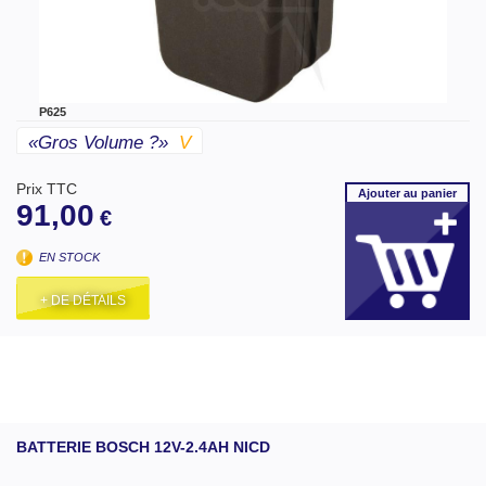
P625
«gros Volume ?»
V
Prix TTC
Ajouter
au panier
91,00
€
EN STOCK
+ DE DÉTAILS
BATTERIE BOSCH 12V-2.4AH NICD