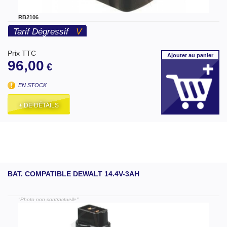
RB2106
Tarif Dégressif
V
Prix TTC
Ajouter
au panier
96,00
€
EN STOCK
+ DE DÉTAILS
BAT. COMPATIBLE DEWALT 14.4V-3AH
"Photo non contractuelle"