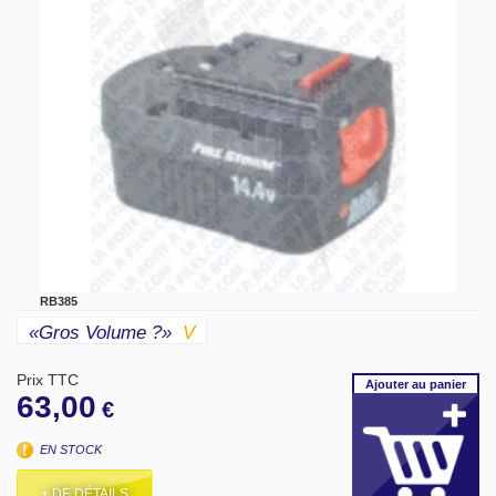
RB385
«gros Volume ?»
V
Prix TTC
Ajouter
au panier
63,00
€
EN STOCK
+ DE DÉTAILS