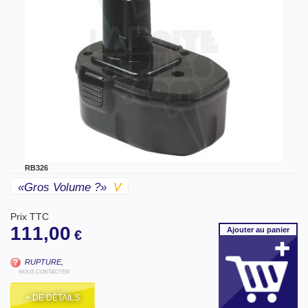
RB326
«gros Volume ?»
V
Prix TTC
111,00
Ajouter
au panier
€
RUPTURE,
NOUS CONTACTER
+ DE DÉTAILS