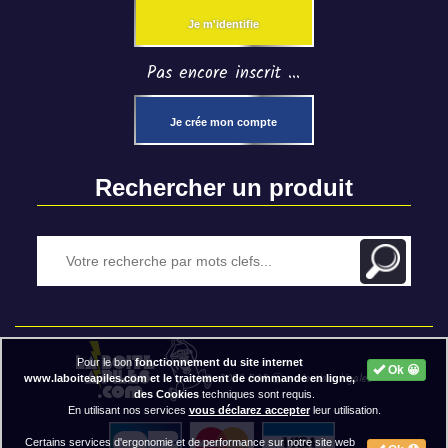
Je m'identifie
Pas encore inscrit ...
Je crée mon compte
Rechercher un produit
Pour le bon
fonctionnement du site internet
Ok 😀
2020 BAP ⓒ - Mentions légales
www.laboiteapiles.com et le traitement de commande en ligne,
des Cookies
techniques sont requis.
En utilisant nos services
vous déclarez accepter
leur utilisation.
Certains services d'ergonomie et de performance sur notre site web