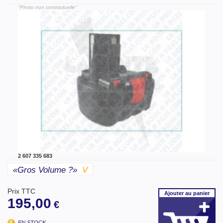
"Photo non contractuelle"
2 607 335 683
«gros Volume ?»
V
Prix TTC
Ajouter
au panier
195,00
€
EN STOCK