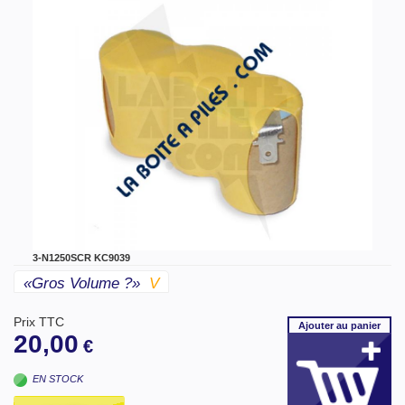
3-N1250SCR KC9039
«gros Volume ?»
V
Prix TTC
Ajouter
au panier
20,00
€
EN STOCK