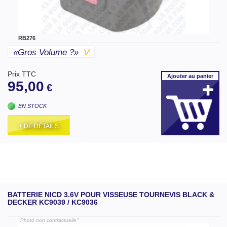
RB276
«gros Volume ?»
V
Prix TTC
Ajouter
au panier
95,00
€
EN STOCK
+ DE DÉTAILS
BATTERIE NICD 3.6V POUR VISSEUSE TOURNEVIS BLACK &
DECKER KC9039 / KC9036
"Photo non contractuelle"