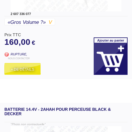
2 607 336 077
«gros Volume ?»
V
Prix TTC
160,00
Ajouter
au panier
€
RUPTURE,
NOUS CONTACTER
+ DE DÉTAILS
BATTERIE 14.4V - 2AHAH POUR PERCEUSE BLACK &
DECKER
"Photo non contractuelle"