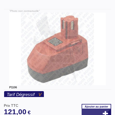
"Photo non contractuelle"
P1106
Tarif Dégressif
V
Prix TTC
Ajouter
au panier
121,00
€