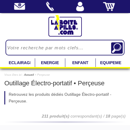
ECLAIRAGE
ENERGIE
ENFANT
EQUIPEMENT
Vous êtes ici :
Accueil
> Perçeuse
Outillage Électro-portatif • Perçeuse
Retrouvez les produits dédiés Outillage Électro-portatif -
Perçeuse.
211 produit(s)
correspondant(s) /
18
page(s)