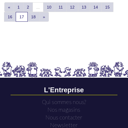
«
1
2
...
10
11
12
13
14
15
16
17
18
»
L'Entreprise
Qui sommes nous?
Nos magasins
Nous contacter
Newsletter