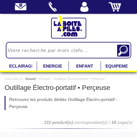
ECLAIRAGE
ENERGIE
ENFANT
EQUIPEMENT
Vous êtes ici :
Accueil
> Energie > Outillage Électro-portatif > Perçeuse
Outillage Électro-portatif • Perçeuse
Retrouvez les produits dédiés Outillage Électro-portatif -
Perçeuse.
211 produit(s)
correspondant(s) /
18
page(s)