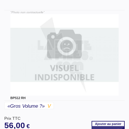
"Photo non contractuelle"
BPS12 RH
«gros Volume ?»
V
Prix TTC
56,00
Ajouter
au panier
€