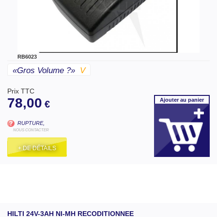
RB6023
«gros Volume ?»
V
Prix TTC
78,00
Ajouter
au panier
€
RUPTURE,
NOUS CONTACTER
+ DE DÉTAILS
HILTI 24V-3AH NI-MH RECODITIONNEE