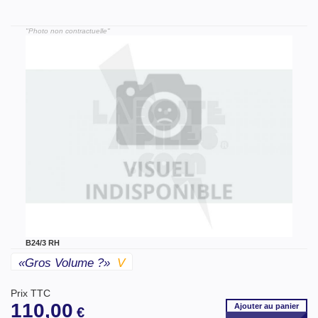
"Photo non contractuelle"
B24/3 RH
«gros Volume ?»
V
Prix TTC
110,00
Ajouter
au panier
€