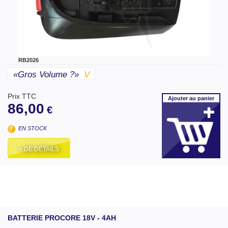
RB2026
«gros Volume ?»
V
Prix TTC
Ajouter
au panier
86,00
€
EN STOCK
+ DE DÉTAILS
BATTERIE PROCORE 18V - 4AH