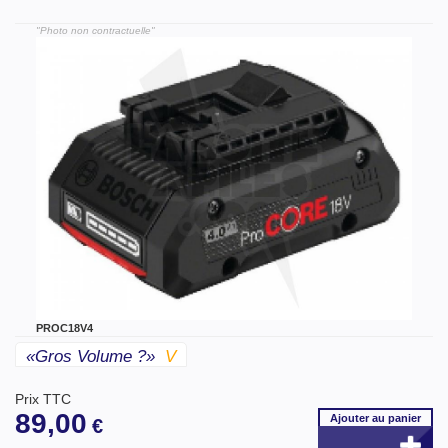
"Photo non contractuelle"
PROC18V4
«gros Volume ?»
V
Prix TTC
89,00
Ajouter
au panier
€