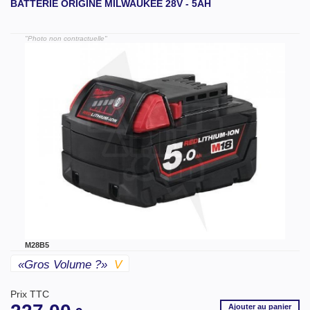
BATTERIE ORIGINE MILWAUKEE 28V - 5AH
"Photo non contractuelle"
M28B5
«gros Volume ?»
V
Prix TTC
Ajouter
au panier