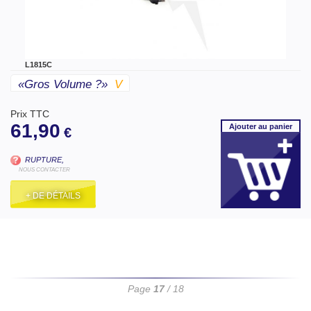
L1815C
«gros Volume ?»
V
Prix TTC
61,90
Ajouter
au panier
€
RUPTURE,
NOUS CONTACTER
+ DE DÉTAILS
Page
17
/ 18