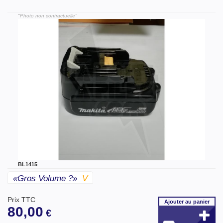
"Photo non contractuelle"
BL1415
«gros Volume ?»
V
Prix TTC
Ajouter
au panier
80,00
€