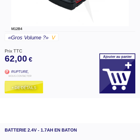
M12B4
«gros Volume ?»
V
Prix TTC
62,00
Ajouter
au panier
€
RUPTURE,
NOUS CONTACTER
+ DE DÉTAILS
BATTERIE 2.4V - 1.7AH EN BATON