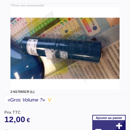
"Photo non contractuelle"
2-N1700SCR (L)
«gros Volume ?»
V
Prix TTC
12,00
Ajouter
au panier
€