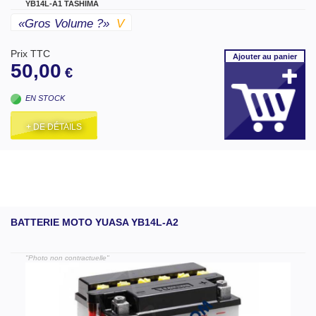
YB14L-A1 TASHIMA
«gros Volume ?»
V
Prix TTC
Ajouter
au panier
50,00
€
EN STOCK
+ DE DÉTAILS
BATTERIE MOTO YUASA YB14L-A2
"Photo non contractuelle"