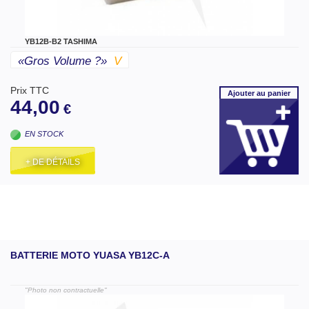
YB12B-B2 TASHIMA
«gros Volume ?»
V
Prix TTC
Ajouter
au panier
44,00
€
EN STOCK
+ DE DÉTAILS
BATTERIE MOTO YUASA YB12C-A
"Photo non contractuelle"