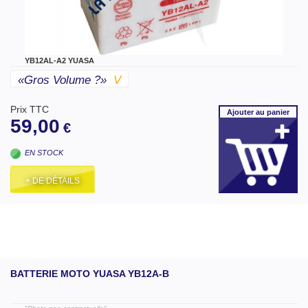
YB12AL-A2 YUASA
«gros Volume ?»
V
Prix TTC
Ajouter
au panier
59,00
€
EN STOCK
+ DE DÉTAILS
BATTERIE MOTO YUASA YB12A-B