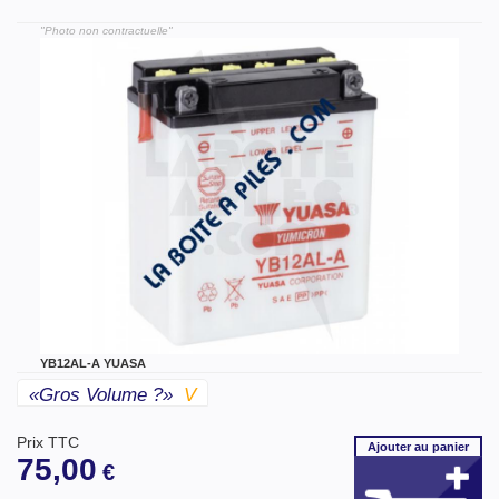
"Photo non contractuelle"
YB12AL-A YUASA
«gros Volume ?»
V
Prix TTC
Ajouter
au panier
75,00
€