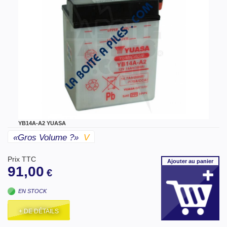
YB14A-A2 YUASA
«gros Volume ?»
V
Prix TTC
Ajouter
au panier
91,00
€
EN STOCK
+ DE DÉTAILS