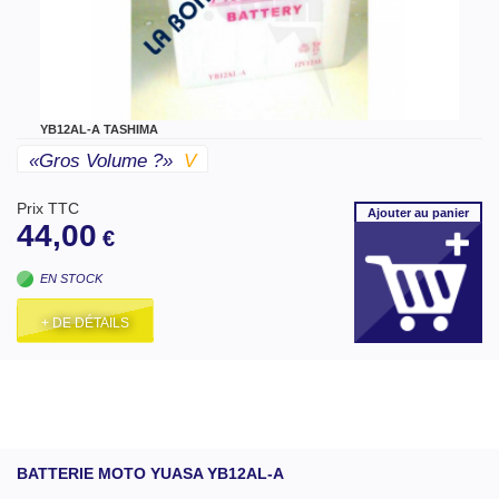
YB12AL-A TASHIMA
«gros Volume ?»
V
Prix TTC
Ajouter
au panier
44,00
€
EN STOCK
+ DE DÉTAILS
BATTERIE MOTO YUASA YB12AL-A