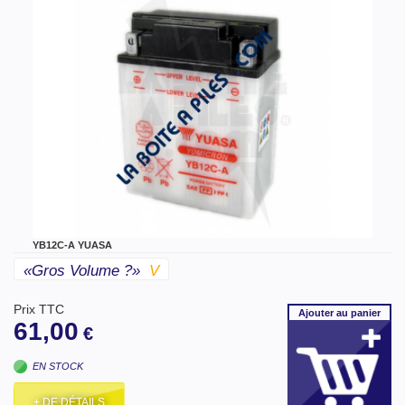
YB12C-A YUASA
«gros Volume ?»
V
Prix TTC
Ajouter
au panier
61,00
€
EN STOCK
+ DE DÉTAILS