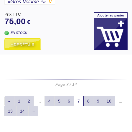
«gros Volume ?»
V
Prix TTC
Ajouter
au panier
75,00
€
EN STOCK
+ DE DÉTAILS
Page
7
/ 14
«
1
2
...
4
5
6
7
8
9
10
...
13
14
»