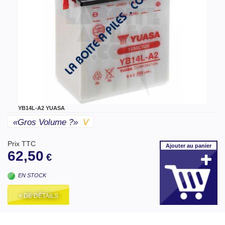
YB14L-A2 YUASA
«gros Volume ?»
V
Prix TTC
Ajouter
au panier
62,50
€
EN STOCK
+ DE DÉTAILS