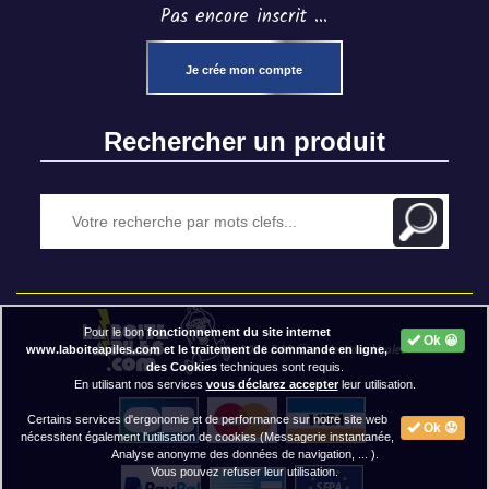
Pas encore inscrit ...
Je crée mon compte
Rechercher un produit
Pour le bon
fonctionnement du site internet
Ok 😀
2020 BAP ⓒ - Mentions légales
www.laboiteapiles.com et le traitement de commande en ligne,
des Cookies
techniques sont requis.
En utilisant nos services
vous déclarez accepter
leur utilisation.
Certains services d'ergonomie et de performance sur notre site web
Ok 😟
nécessitent également l'utilisation de cookies (Messagerie instantanée,
Analyse anonyme des données de navigation, ... ).
Vous pouvez refuser leur utilisation.