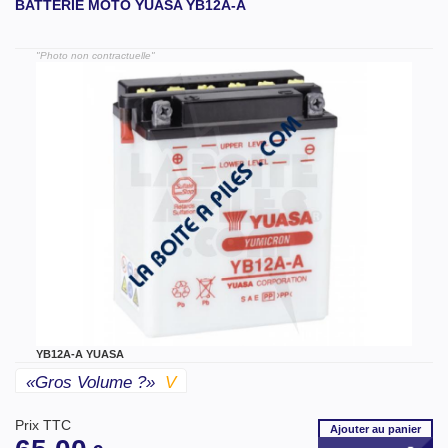
BATTERIE MOTO YUASA YB12A-A
"Photo non contractuelle"
YB12A-A YUASA
«gros Volume ?»
V
Prix TTC
Ajouter
au panier