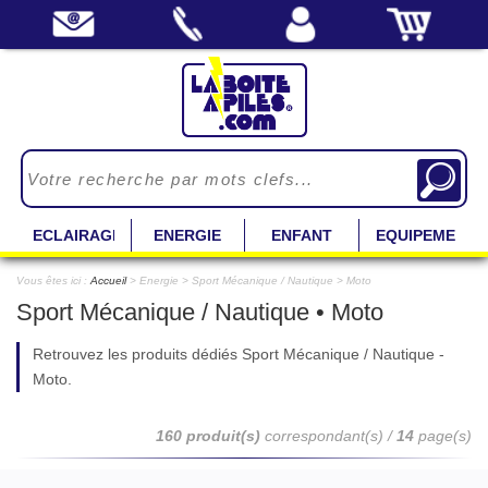
ECLAIRAGE
ENERGIE
ENFANT
EQUIPEMENT
Vous êtes ici :
Accueil
> Energie > Sport Mécanique / Nautique > Moto
Sport Mécanique / Nautique • Moto
Retrouvez les produits dédiés Sport Mécanique / Nautique -
Moto.
160 produit(s)
correspondant(s) /
14
page(s)