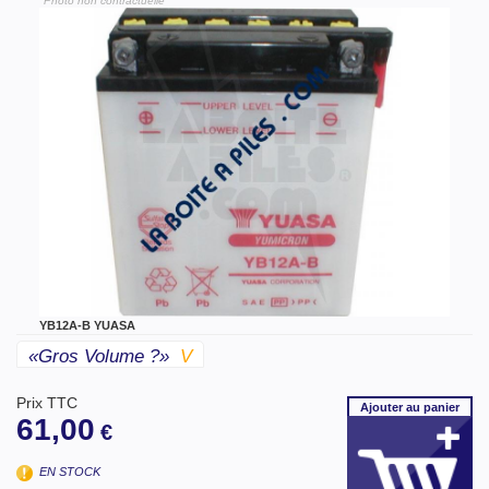
"Photo non contractuelle"
YB12A-B YUASA
«gros Volume ?»
V
Prix TTC
Ajouter
au panier
61,00
€
EN STOCK