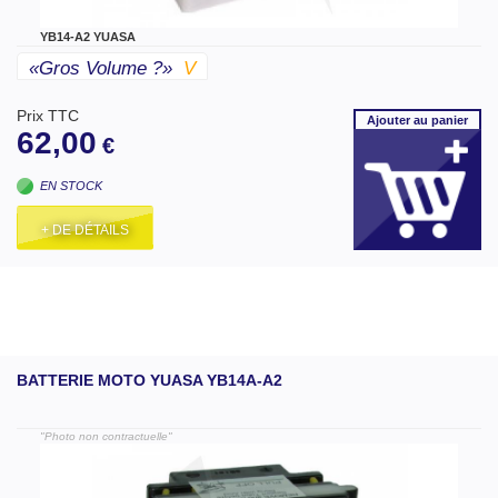
YB14-A2 YUASA
«gros Volume ?»
V
Prix TTC
Ajouter
au panier
62,00
€
EN STOCK
+ DE DÉTAILS
BATTERIE MOTO YUASA YB14A-A2
"Photo non contractuelle"