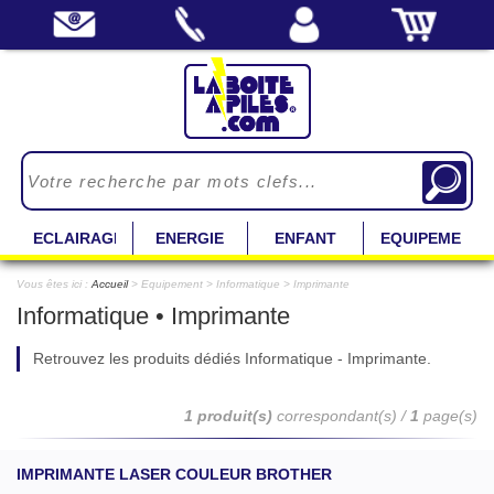
ECLAIRAGE
ENERGIE
ENFANT
EQUIPEMENT
Vous êtes ici :
Accueil
> Equipement > Informatique > Imprimante
Informatique • Imprimante
Retrouvez les produits dédiés Informatique - Imprimante.
1 produit(s)
correspondant(s) /
1
page(s)
IMPRIMANTE LASER COULEUR BROTHER