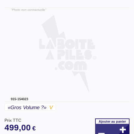
"Photo non contractuelle"
915-154023
«gros Volume ?»
V
Prix TTC
Ajouter
au panier
499,00
€